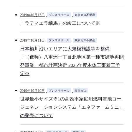
2019年10月15日
プレスリリース
東京ガス不動産
「ラティエラ練馬」の竣工について※
2019年10月11日
プレスリリース
東京ガス不動産
日本橋川沿いエリアに大規模施設等を整備
「（仮称）八重洲一丁目北地区第一種市街地再開
発事業」都市計画決定 2025年度本体工事着工予
定※
2019年10月10日
プレスリリース
東京ガス
世界最小サイズ※1の高効率家庭用燃料電池コー
ジェネレーションシステム「エネファームミニ」
の発売について