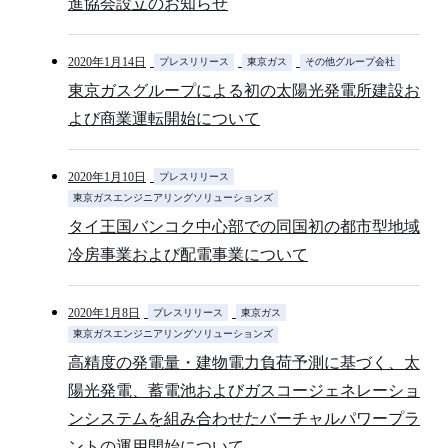
進協会設立のお知らせ
2020年1月14日
プレスリリース
東京ガス
その他グループ会社
東京ガスグループによる初の太陽光発電所建設お
よび商業運転開始について
2020年1月10日
プレスリリース
東京ガスエンジニアリングソリューションズ
タイ王国バンコク中心部での同国初の都市型地域
冷房事業および配電事業について
2020年1月8日
プレスリリース
東京ガス
東京ガスエンジニアリングソリューションズ
高精度の発電量・建物電力負荷予測に基づく、太
陽光発電、蓄電池およびガスコージェネレーショ
ンシステムを組み合わせたバーチャルパワープラ
ントの運用開始について