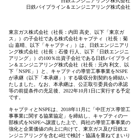
日鉄エンジニアリング株式会社
日鉄パイプライン＆エンジニアリング株式会社
東京ガス株式会社（社長：内田 高史、以下「東京ガ
ス」）の子会社である株式会社キャプティ（社長：菊
山 嘉晴、以下「キャプティ」）は、日鉄エンジニアリ
ング株式会社（社長：石倭 行人、以下「日鉄エンジニ
アリング」）の100％出資子会社である日鉄パイプライ
ン＆エンジニアリング株式会社（社長：元内 利文、以
下「NSPE」）と、キャプティの導管工事事業をNSPE
が承継（以下「本承継」）する吸収分割契約を締結い
たしました。なお、本承継は、公正取引委員会の承認
等の前提条件の充足後、2022年10月1日に実行する予定
です。
キャプティとNSPEは、2018年11月に「中圧ガス導管工
事事業に関する協業協定」を締結し、キャプティの一
部株式をNSPEへ譲渡した上で、両社の導管工事事業の
強化と企業価値の向上に向けて、東京ガス及び日鉄エ
ンジニアリングを含む4社で検討・協議を重ねてまいり