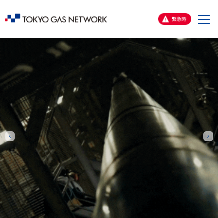
メ
緊急時
ニ
ュ
ー