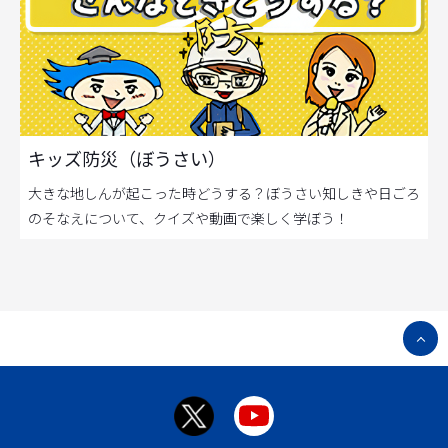
キッズ防災（ぼうさい）
大きな地しんが起こった時どうする？ぼうさい知しきや日ごろ
のそなえについて、クイズや動画で楽しく学ぼう！
ペ
ー
ジ
ト
ッ