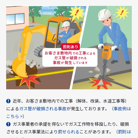
近年、お客さま敷地内での工事（解体、改装、水道工事等）
による
ガス管が破損される事故
が発生しております。（
事故例は
こちら >
）
ガス事業者の承諾を得ないでガス工作物を移設したり、破損
させるとガス事業法により
罰せられる
ことがあります。（
罰則は