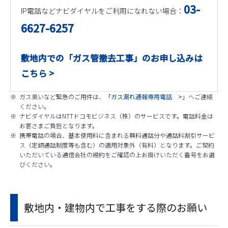
03-
IP電話などナビダイヤルをご利用になれない場合：
6627-6257
敷地内での「ガス管撤去工事」のお申し込みは
こちら >
※
ガス臭いなど緊急のご用件は、
「ガス漏れ通報専用電話 >」
へご連絡
ください。
※
ナビダイヤルはNTTドコモビジネス（株）のサービスです。電話料金は
お客さまご負担となります。
※
携帯電話の場合、基本使用料に含まれる無料通話分や通話料割引サービ
ス（定額通話制度等も含む）の適用対象外（有料）となります。ご契約
いただいている通信会社の規約をご確認の上お掛けいただく番号をお選
びください。
敷地内・建物内で工事をする際のお願い