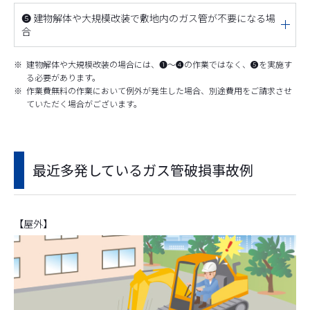
❺ 建物解体や大規模改装で敷地内のガス管が不要になる場
合
※
建物解体や大規模改装の場合には、❶～❹の作業ではなく、❺を実施す
る必要があります。
※
作業費無料の作業において例外が発生した場合、別途費用をご請求させ
ていただく場合がございます。
最近多発しているガス管破損事故例
【屋外】