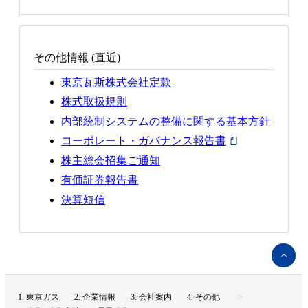
その他情報 (直近)
東京瓦斯株式会社定款
株式取扱規則
内部統制システムの整備に関する基本方針
コーポレート・ガバナンス報告書
株主総会招集ご通知
有価証券報告書
決算短信
ペ
ー
ジ
ト
東京ガス
企業情報
会社案内
その他
ッ