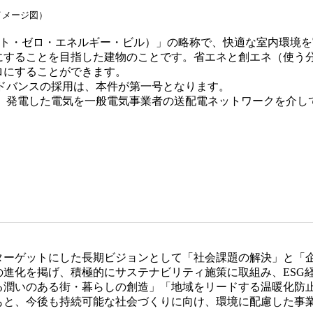
イメージ図）
 Building（ネット・ゼロ・エネルギー・ビル）」の略称で、快適な室
にすることを目指した建物のことです。省エネと創エネ（使う
ロにすることができます。
アドバンスの採用は、本件が第一号となります。
が、発電した電気を一般電気事業者の送配電ネットワークを介
をターゲットにした長期ビジョンとして「社会課題の解決」と「
の進化を掲げ、積極的にサステナビリティ施策に取組み、ESG
る潤いのある街・暮らしの創造」「地域をリードする温暖化防
もと、今後も持続可能な社会づくりに向け、環境に配慮した事