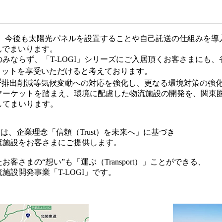
では、今後も太陽光パネルを設置することや自己託送の仕組みを
んでまいります。
みならず、「T-LOGI」シリーズにご入居頂くお客さまにも
リットを享受いただけると考えております。
2
排出削減等気候変動への対応を強化し、更なる環境対策の強
マーケットを踏まえ、環境に配慮した物流施設の開発を、関東
してまいります。
ono）は、企業理念「信頼（Trust）を未来へ」に基づき
流施設をお客さまにご提供します。
さまの“想い”も「運ぶ（Transport）」ことができる、
設開発事業「T-LOGI」です。