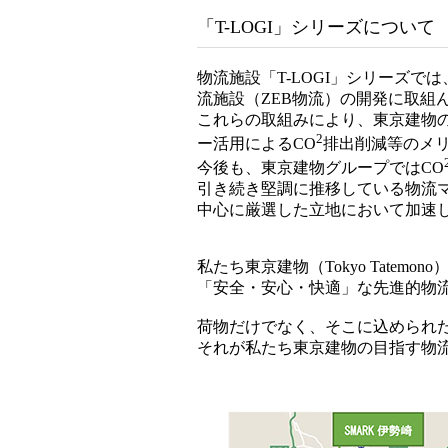
「T-LOGI」シリーズについて
物流施設「T-LOGI」シリーズ
流施設（ZEB物流）の開発に取組
これらの取組みにより、東京建物の
2
ー活用によるCO
排出削減等のメ
今後も、東京建物グループではCO
引き続き堅調に推移している物流
中心に厳選した立地において加速
私たち東京建物（Tokyo Tatem
「安全・安心・快適」な先進的物
荷物だけでなく、そこに込められたお客
それが私たち東京建物の目指す物流施