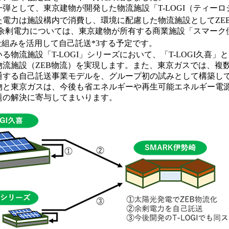
弾として、東京建物が開発した物流施設「T-LOGI（ティー
電力は施設構内で消費し、環境に配慮した物流施設としてZE
ない余剰電力については、東京建物が所有する商業施設「スマー
仕組みを活用して自己託送*3する予定です。
物流施設「T-LOGI」シリーズにおいて、「T-LOGI久喜
流施設（ZEB物流）を実現します。また、東京ガスでは、複数の
通する自己託送事業モデルを、グループ初の試みとして構築し
物と東京ガスは、今後も省エネルギーや再生可能エネルギー電
題の解決に寄与してまいります。