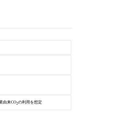
業由来CO
の利用を想定
2