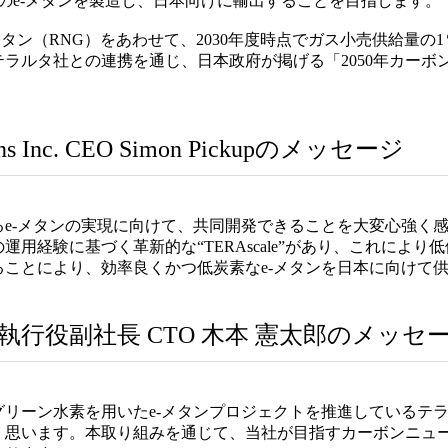
ンのe-メタンを製造し、日本向けに輸出することを目指します。
ン（RNG）をあわせて、2030年度時点でガス小売供給量の1％
ラルタ社との連携を通じ、日本政府が掲げる「2050年カーボ
utions Inc. CEO Simon Pickupのメッセージ
e-メタンの実現に向けて、共同開発できることを大変心強く
用経験に基づく革新的な“TERAscale”があり、これによ
ことにより、効率良くかつ低炭素なe-メタンを日本に向けて
執行役副社長 CTO 木本 憲太郎のメッセ
リーン水素を用いたe-メタンプロジェクトを推進しているテ
く思います。本取り組みを通じて、当社が目指すカーボンニュ