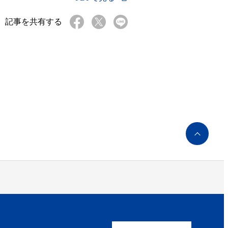
記事を共有する
ペ
ー
ジ
ト
ッ
プ
へ