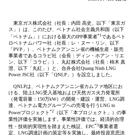
東京ガス株式会社（社長：内田 高史、以下「東京ガ
ス」）は、このたび、ベトナム社会主義共和国（以下
*1
「ベトナム」）における最大のIPP事業者
であるペト
ロベトナムパワー社（社長：レ・ヌー・リン、以下
「PVP」）、ベトナムクアンニン省の機械生産・販売
事業者であるコラビ社（会長：ディン・ホアン・リエ
ン、以下「コラビ」）、丸紅株式会社（社長：柿木 真
澄、以下「丸紅」）と、合弁会社Quang Ninh LNG
Power JSC社（以下「QNLP」）を設立しました。
QNLPは、ベトナムクアンニン省カムファ地区にお
ける、陸上LNG受入基地および天然ガス火力発電所
（発電容量：150万kW）の開発・建設・運営、LNG調
達、ベトナム電力グループへの売電を行うLNG to
*2
Powerプロジェクト
（以下「本プロジェクト」）の事
業性評価を実施します。事業性評価では、経済的合理
*3
性・技術的実現性を踏まえた検証、EPC
事業者選
定、LNG調達計画の策定等を実施し、最終投資意思決