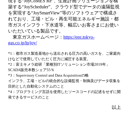
現する“JoyCoMES Re”、生産計画ソリューションを構
築する“JoyScheduler”、クラウド型でデータの遠隔監視
を実現する“JoySmartView”等のソフトウェアで構成さ
れており、工場・ビル・再生可能エネルギー施設・都
市ガスインフラ・下水道等、幅広いお客さまにお使い
いただいている製品です。
東京ガスホームページ：
https://eee.tokyo-
gas.co.jp/lp/joy/
*1：都市ガス製造基地から送出される圧力の高いガスを、ご家庭向
けなどで使用していただく圧力に減圧する装置。
*2：富士キメラ総研「業種別ITソリューション市場2019年」
SCADA販売本数シェア55％
*3：Supervisory Control and Data Acquisitionの略
インフラ、工場・ビルの統合的な設備監視・制御及びデータ収集を
目的とした自動化システムのこと
*4：プログラミング言語を使用したソースコードの記述をせずに開
発できるサービスのこと
以上