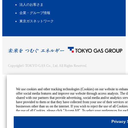
法人のお客さま
企業・グループ情報
東京ガスネットワーク
Copyright© TOKYO GAS Co., Ltd. All Rights Reserved.
We use cookies and other tracking technologies (Cookies) on our website to enhance 
offer social media features and improve our website through access analysis. The 
shared with our partners that provide advertising, social media and/or analytics se
have provided to them or that they have collected from your use of their services o
businesses other than us on the internet. If you wish to reject the use of all Cookie
the use of all Cookies, please click "Accept All". To select your preferences for eac
rejection settings at any time by clicking the
"Privacy Settings"
button on this banne
Privacy 
Cookies Details
Privacy Policy