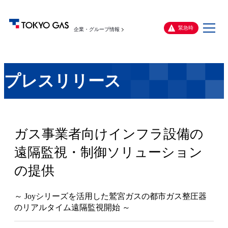
メ
緊急時
企業・グループ情報
ニ
ュ
ー
プレスリリース
ガス事業者向けインフラ設備の
遠隔監視・制御ソリューション
の提供
～ Joyシリーズを活用した鷲宮ガスの都市ガス整圧器
のリアルタイム遠隔監視開始 ～