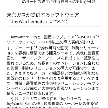
のサービス終了に伴う停波への対応が可能
東京ガスが提供するソフトウェア
「JoyWatcherSuite」について
*2
*3
JoyWatcherSuiteは、国産トップシェア
のSCADA
ソフトウェアで、30,000件以上の導入実績がありま
*4
す。ノーコード
で操作可能な監視・制御ソリューシ
ョンを容易に構築できる開発ツールで、柔軟に監視画
面のユーザーインターフェースを作成でき、拡張性に
優れているため、お客さまのオペレーションに合わせ
た監視・制御ソリューションの導入が可能です。ま
た、さまざまなメーカーの機器類との接続が可能なた
め既存のセンサー類をそのまま利用することができま
す。機械・装置単体の小規模ソリューションからプラ
ントやビル設備など大規模な監視ソリューションまで
幅広いニーズに対応します。
なお、東京ガスが提供する「Joyシリーズ」は、
JoyWatcherSuiteの他、現場帳票のペーパーレス化を実