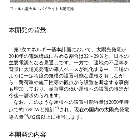
フィルム型カルコパイライト太陽電池
本開発の背景
第7次エネルギー基本計画において、太陽光発電が
2040年の電源構成に占める割合は22～29％と、日本の
主要電源となる見通しです。一方で、適地の不足等を
背景に太陽光発電の導入ペースが鈍化する中、工場の
ように一定程度の規模の設置可能な屋根を有しなが
ら、耐荷重や施工性等の観点から設置を断念する事例
も増加しており、耐荷重の低い屋根への設置の推進が
今後一層求められます。
なお、このような屋根への設置可能容量は2050年時
*3
点で約169GWと推計
され、現在の国内の太陽光発電
*4
導入量
の2倍以上に相当します。
本開発の内容