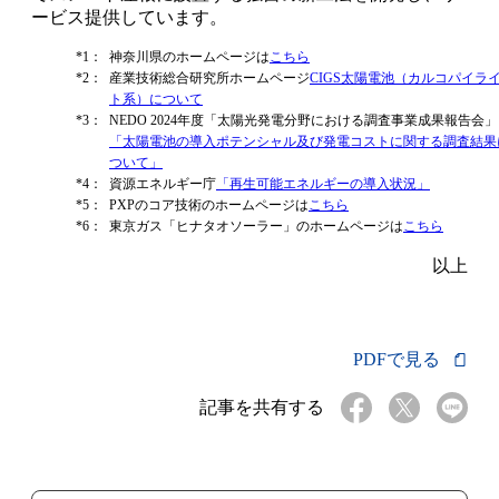
ービス提供しています。
*1：
神奈川県のホームページは
こちら
*2：
産業技術総合研究所ホームページ
CIGS太陽電池（カルコパイラ
ト系）について
*3：
NEDO 2024年度「太陽光発電分野における調査事業成果報告会」
「太陽電池の導入ポテンシャル及び発電コストに関する調査結果
ついて」
*4：
資源エネルギー庁
「再生可能エネルギーの導入状況」
*5：
PXPのコア技術のホームページは
こちら
*6：
東京ガス「ヒナタオソーラー」のホームページは
こちら
以上
PDFで見る
記事を共有する