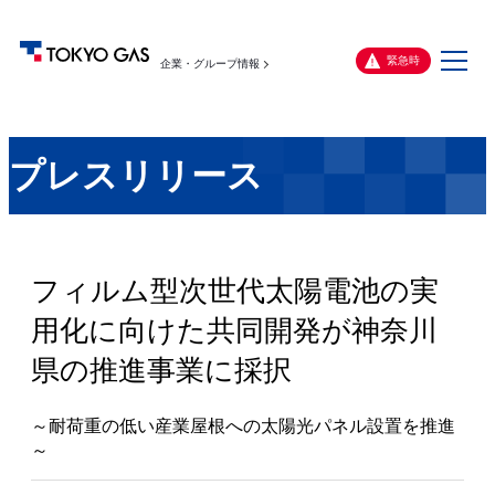
メ
緊急時
企業・グループ情報
ニ
ュ
ー
プレスリリース
フィルム型次世代太陽電池の実
用化に向けた共同開発が神奈川
県の推進事業に採択
～耐荷重の低い産業屋根への太陽光パネル設置を推進
～