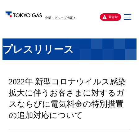
メ
緊急時
企業・グループ情報
ニ
ュ
ー
プレスリリース
2022年 新型コロナウイルス感染
拡大に伴うお客さまに対するガ
スならびに電気料金の特別措置
の追加対応について