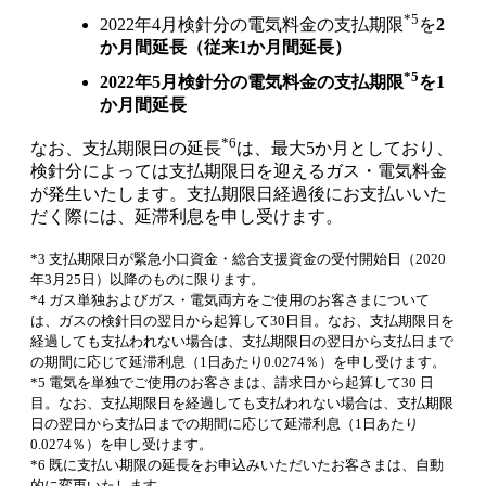
*5
2022年4月検針分の電気料金の支払期限
を
2
か月間延長（従来1か月間延長）
*5
2022年5月検針分の電気料金の支払期限
を1
か月間延長
*6
なお、支払期限日の延長
は、最大5か月としており、
検針分によっては支払期限日を迎えるガス・電気料金
が発生いたします。支払期限日経過後にお支払いいた
だく際には、延滞利息を申し受けます。
*3 支払期限日が緊急小口資金・総合支援資金の受付開始日（2020
年3月25日）以降のものに限ります。
*4 ガス単独およびガス・電気両方をご使用のお客さまについて
は、ガスの検針日の翌日から起算して30日目。なお、支払期限日を
経過しても支払われない場合は、支払期限日の翌日から支払日まで
の期間に応じて延滞利息（1日あたり0.0274％）を申し受けます。
*5 電気を単独でご使用のお客さまは、請求日から起算して30 日
目。なお、支払期限日を経過しても支払われない場合は、支払期限
日の翌日から支払日までの期間に応じて延滞利息（1日あたり
0.0274％）を申し受けます。
*6 既に支払い期限の延長をお申込みいただいたお客さまは、自動
的に変更いたします。