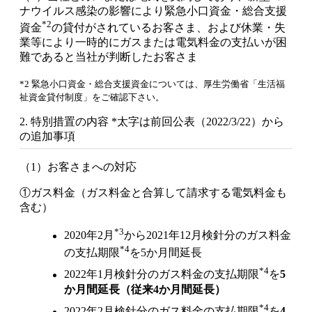
ナウイルス感染の影響により緊急小口資金・総合支援
*2
資金
の貸付がされているお客さま、および休業・失
業等により一時的にガスまたは電気料金の支払いが困
難であると当社が判断したお客さま
*2 緊急小口資金・総合支援資金については、厚生労働省「生活福
祉資金貸付制度」をご確認下さい。
2. 特別措置の内容 *太字は前回公表（2022/3/22）から
の追加事項
（1）お客さまへの対応
①ガス料金（ガス料金と合算して請求する電気料金も
含む）
*3
2020年2月
から2021年12月検針分のガス料金
*4
の支払期限
を5か月間延長
*4
2022年1月検針分のガス料金の支払期限
を
5
か月間延長（従来4か月間延長）
*4
2022年2月検針分のガス料金の支払期限
を
4