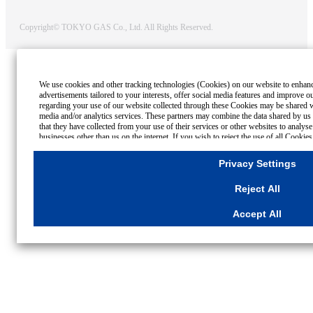
Copyright© TOKYO GAS Co., Ltd. All Rights Reserved.
We use cookies and other tracking technologies (Cookies) on our website to enhance
advertisements tailored to your interests, offer social media features and improve o
regarding your use of our website collected through these Cookies may be shared wi
media and/or analytics services. These partners may combine the data shared by us 
that they have collected from your use of their services or other websites to analy
businesses other than us on the internet. If you wish to reject the use of all Cookie
click "Reject All". If you agree to the use of all Cookies, please click "Accept All"
please click
"Privacy Settings"
button. You can change your consent or rejection set
Privacy Settings
Settings"
button on this banner or through your browser's "Settings".
For more information regarding the processing of personal information including Co
Reject All
Cookies Details
Privacy Policy
Accept All