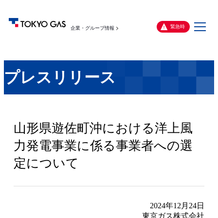
メ
緊急時
企業・グループ情報
ニ
ュ
ー
プレスリリース
山形県遊佐町沖における洋上風
力発電事業に係る事業者への選
定について
2024年12月24日
東京ガス株式会社