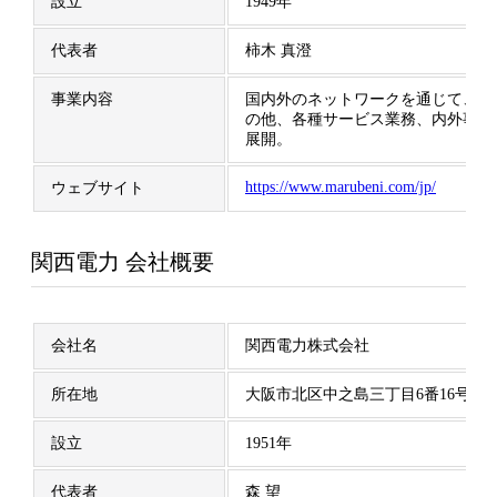
設立
1949年
代表者
柿木 真澄
事業内容
国内外のネットワークを通じて、輸
の他、各種サービス業務、内外事業
展開。
https://www.marubeni.com/jp/
ウェブサイト
関西電力 会社概要
会社名
関西電力株式会社
所在地
大阪市北区中之島三丁目6番16号
設立
1951年
代表者
森 望