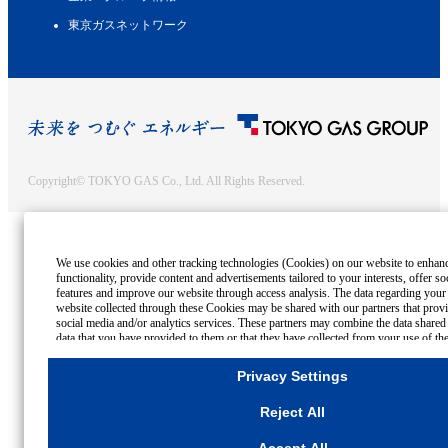
東京ガスネットワーク
Copyright© TOKYO GAS Co., Ltd. All Rights Reserved.
We use cookies and other tracking technologies (Cookies) on our website to enhanc
functionality, provide content and advertisements tailored to your interests, offer so
features and improve our website through access analysis. The data regarding your
website collected through these Cookies may be shared with our partners that provi
social media and/or analytics services. These partners may combine the data shared
data that you have provided to them or that they have collected from your use of the
other websites to analyse and optimise advertisements delivered to you by business
on the internet. If you wish to reject the use of all Cookies except for Strictly Nec
Privacy Settings
please click "Reject All". If you agree to the use of all Cookies, please click "Accept
your preferences for each purpose, please click
"Privacy Settings"
button. You can
Reject All
consent or rejection settings at any time by clicking the
"Privacy Settings"
button on
through your browser's "Settings".
For more information regarding the processing of personal information including 
Accept All