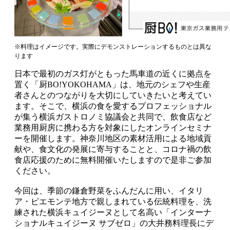
※料理はイメージです。実際にデモンストレーションするものとは異な
ります
日本で最初のガス灯がともった馬車道の近くに拠点を
置く「厨BO!YOKOHAMA」は、地元のシェフや生産
者さんとのつながりを大切にしていきたいと考えてい
ます。そこで、横浜の食を愛するプロフェッショナル
が集う横浜ガストロノミ協議会と共同で、飲食店など
業務用厨房に携わる方を対象にしたオンラインセミナ
ーを開催します。神奈川地区の素材活用による地域貢
献や、食文化の発展に寄与することと、コロナ禍の飲
食店応援のために無料開催いたしますので是非ご参加
ください。
今回は、季節の鎌倉野菜をふんだんに用い、イタリ
ア・ピエモンテ地方で親しまれている伝統料理を、洗
練された横浜キュイジーヌとして名高い「インターナ
ショナルキュイジーヌ サブゼロ」の大井務料理長にデ