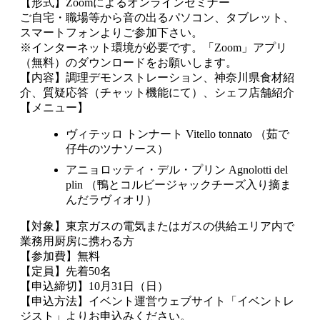
【形式】Zoomによるオンラインセミナー
ご自宅・職場等から音の出るパソコン、タブレット、
スマートフォンよりご参加下さい。
※インターネット環境が必要です。「Zoom」アプリ
（無料）のダウンロードをお願いします。
【内容】調理デモンストレーション、神奈川県食材紹
介、質疑応答（チャット機能にて）、シェフ店舗紹介
【メニュー】
ヴィテッロ トンナート Vitello tonnato （茹で
仔牛のツナソース）
アニョロッティ・デル・プリン Agnolotti del
plin （鴨とコルビージャックチーズ入り摘ま
んだラヴィオリ）
【対象】東京ガスの電気またはガスの供給エリア内で
業務用厨房に携わる方
【参加費】無料
【定員】先着50名
【申込締切】10月31日（日）
【申込方法】イベント運営ウェブサイト「イベントレ
ジスト」よりお申込みください。