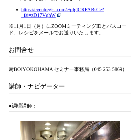
https://eventregist.com/e/pIgtCRFABsCe?
_fsi=zD17VqhW
※11月1日（月）にZOOMミーティングIDとパスコー
ド、レシピをメールでお送りいたします。
お問合せ
厨BO!YOKOHAMA セミナー事務局（045-253-5869）
講師・ナビゲーター
●調理講師：