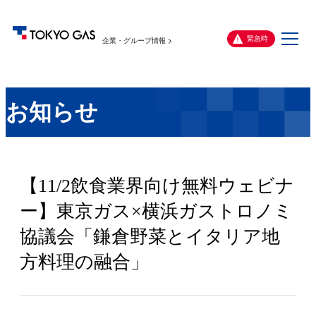
メ
緊急時
企業・グループ情報
ニ
ュ
ー
お知らせ
【11/2飲食業界向け無料ウェビナ
ー】東京ガス×横浜ガストロノミ
協議会「鎌倉野菜とイタリア地
方料理の融合」