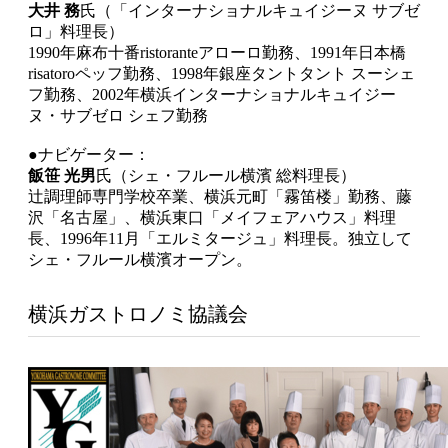
大井 務
氏（「インターナショナルキュイジーヌ サブゼ
ロ」料理長）
1990年麻布十番ristoranteアローロ勤務、1991年日本橋
risatoroペッフ勤務、1998年銀座タントタント スーシェ
フ勤務、2002年横浜インターナショナルキュイジー
ヌ・サブゼロ シェフ勤務
●ナビゲーター：
飯笹 光男
氏（シェ・フルール横濱 総料理長）
辻調理師専門学校卒業、横浜元町「霧笛楼」勤務、藤
沢「名古屋」、横浜東口「メイフェアハウス」料理
長、1996年11月「エルミタージュ」料理長。独立して
シェ・フルール横濱オープン。
横浜ガストロノミ協議会