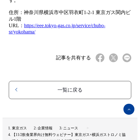
す。
住所：神奈川県横浜市中区羽衣町1-2-1 東京ガス関内ビ
ル1階
URL：
https://eee.tokyo-gas.co.jp/service/chubo-
sr/yokohama/
記事を共有する
一覧に戻る
ペ
ー
ジ
ト
東京ガス
企業情報
ニュース
ッ
【11/2飲食業界向け無料ウェビナー】東京ガス×横浜ガストロノミ協
プ