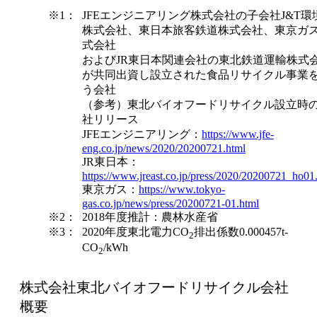
※1：
JFEエンジニアリング株式会社の子会社J&T環
株式会社、東日本旅客鉄道株式会社、東京ガ
式会社
およびJR東日本関連会社の東北鉄道運輸株式
が共同出資し設立された食品リサイクル事業
う会社
（参考）東北バイオフードリサイクル設立時
社リリース
JFEエンジニアリング：
https://www.jfe-
eng.co.jp/news/2020/20200721.html
JR東日本：
https://www.jreast.co.jp/press/2020/20200721_ho01
東京ガス：
https://www.tokyo-
gas.co.jp/news/press/20200721-01.html
※2：
2018年度推計：農林水産省
※3：
2020年度東北電力CO
排出係数0.000457t-
2
CO
/kWh
2
株式会社東北バイオフードリサイクル会社
概要