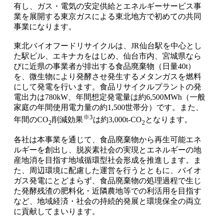
有し、ガス・電気の安定供給とエネルギーサービス事
業を展開する東京ガスによる東北地方で初めての共同
事業になります。
東北バイオフードリサイクルは、JR仙台駅を中心とし
た駅ビル、エキナカをはじめ、仙台市内、宮城県なら
びに近県の事業者が排出する食品廃棄物（日量40t）
を、微生物により発酵させ発生するメタンガスを燃料
にして発電を行います。食品リサイクルプラントの発
電出力は780kW、年間想定発電量は約6,500MWh（一般
家庭の年間使用電力量の約1,500世帯分）です。また、
※3
年間のCO
削減効果
は約3,000t-CO
となります。
2
2
各社は本事業を通じて、食品廃棄物から再生可能エネ
ルギーを創出し、脱炭素社会の実現とエネルギーの地
産地消を目指す地域循環型社会形成を推進します。ま
た、周辺環境に配慮した運営を行うとともに、バイオ
ガス発電にとどまらず、食品廃棄物の処理過程で生じ
た発酵残渣の肥料化・近隣農地等での利活用を目指す
など、地域経済・社会の持続的発展と環境保全の両立
に貢献してまいります。