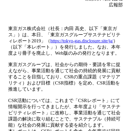
広報部
東京ガス株式会社（社長：内田 高史、以下「東京ガ
ス」）は、本日、「東京ガスグループサステナビリテ
ィレポート2019」（
https://tokyo-gas.disclosure.site/ja/
）
（以下「本レポート」）を発行しました。なお、本年
度より冊子を廃止し、Web版のみの発行となります。
東京ガスグループは、社会からの期待・要請を常に捉
えながら、事業活動を通じて社会の持続的発展に貢献
することを目指しており、CSRの重点課題（マテリア
リティ）および目標（CSR指標）を定め、CSR活動を
推進しています。
CSR活動については、これまで「CSRレポート」にて
情報開示を行ってきましたが、本年度より「サステナ
ビリティレポート」に改称し、事業活動を通じて社会
課題の解決に取り組むことで、サステナブル（持続可
能）な社会の発展に貢献する姿を紹介します。