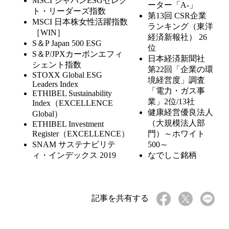
MSCI ジャパンESGセレク
ーター「A-」
ト・リーダーズ指数
第13回 CSR企業
MSCI 日本株女性活躍指数
ランキング（東洋
［WIN］
経済新報社） 26
S＆P Japan 500 ESG
位
S＆P/JPXカーボンエフィ
日本経済新聞社
シェント指数
第22回「企業の環
STOXX Global ESG
境経営度」調査
Leaders Index
「電力・ガス事
ETHIBEL Sustainability
業」2位/13社
Index（EXCELLENCE
健康経営優良法人
Global）
（大規模法人部
ETHIBEL Investment
Register（EXCELLENCE）
門）～ホワイト
SNAM サステナビリテ
500～
ィ・インデックス 2019
なでしこ銘柄
記事を共有する