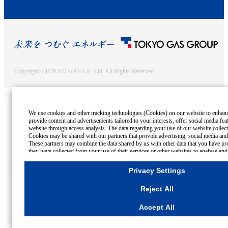
Copyright© TOKYO GAS Co., Ltd. All Rights Reserved.
We use cookies and other tracking technologies (Cookies) on our website to enhance 
provide content and advertisements tailored to your interests, offer social media fe
website through access analysis. The data regarding your use of our website collec
Cookies may be shared with our partners that provide advertising, social media and/
These partners may combine the data shared by us with other data that you have pro
they have collected from your use of their services or other websites to analyse and
advertisements delivered to you by businesses other than us on the internet. If you w
all Cookies except for Strictly Necessary Cookies, please click "Reject All". If you a
Privacy Settings
Cookies, please click "Accept All". To select your preferences for each purpose, ple
Settings"
button. You can change your consent or rejection settings at any time by 
Reject All
Settings"
button on this banner or through your browser's "Settings".
For more information regarding the processing of personal information including 
Accept All
Cookies Details
Privacy Policy