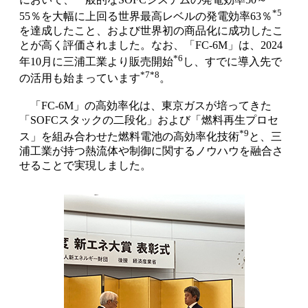
*5
55％を大幅に上回る世界最高レベルの発電効率63％
を達成したこと、および世界初の商品化に成功したこ
とが高く評価されました。なお、「FC-6M」は、2024
*6
年10月に三浦工業より販売開始
し、すでに導入先で
*7*8
の活用も始まっています
。
「FC-6M」の高効率化は、東京ガスが培ってきた
「SOFCスタックの二段化」および「燃料再生プロセ
*9
ス」を組み合わせた燃料電池の高効率化技術
と、三
浦工業が持つ熱流体や制御に関するノウハウを融合さ
せることで実現しました。