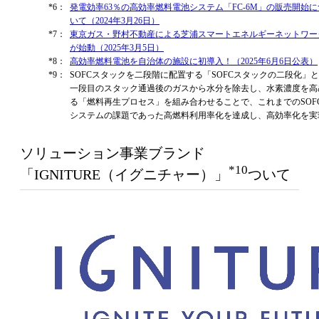
*6：
発電効率63％の高効率燃料電池システム「FC-6M」の販売開始に
いて（2024年3月26日）
*7：
東京ガス・野村不動産による芝浦スマートエネルギーネットワー
が始動（2025年3月5日）
*8：
高効率燃料電池を自治体の施設に初導入！（2025年6月6日公表）
*9：
SOFCスタックを二段階に配置する「SOFCスタックの二段化」
一段目のスタック通過後のガスから水分を除去し、水素濃度を高
る「燃料再生プロセス」を組み合わせることで、これまでのSOF
システムの課題であった高燃料利用率化を達成し、高効率化を実
ソリューション事業ブランド
*10
「IGNITURE（イグニチャー）」
ついて