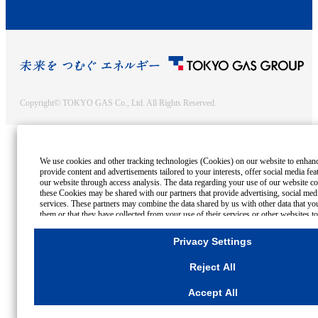
Copyright© TOKYO GAS Co., Ltd. All Rights Reserved.
We use cookies and other tracking technologies (Cookies) on our website to enhance 
provide content and advertisements tailored to your interests, offer social media fe
our website through access analysis. The data regarding your use of our website co
these Cookies may be shared with our partners that provide advertising, social medi
services. These partners may combine the data shared by us with other data that yo
them or that they have collected from your use of their services or other websites t
optimise advertisements delivered to you by businesses other than us on the interne
reject the use of all Cookies except for Strictly Necessary Cookies, please click "Re
Privacy Settings
agree to the use of all Cookies, please click "Accept All". To select your preference
please click
"Privacy Settings"
button. You can change your consent or rejection set
Reject All
clicking the
"Privacy Settings"
button on this banner or through your browser's "Se
For more information regarding the processing of personal information including 
Accept All
Cookies Details
Privacy Policy