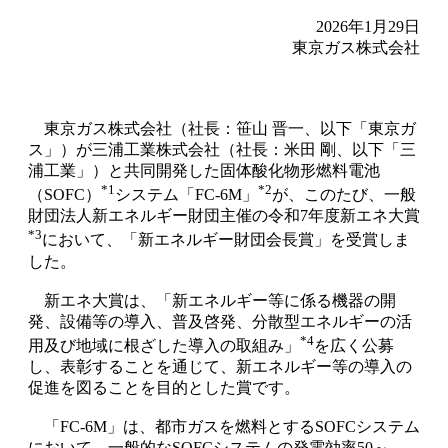
2026年1月29日
東京ガス株式会社
東京ガス株式会社（社長：笹山 晋一、以下「東京ガ
ス」）が三浦工業株式会社（社長：米田 剛、以下「三
浦工業」）と共同開発した固体酸化物形燃料電池
*1
*2
（SOFC）
システム「FC-6M」
が、このたび、一般
財団法人新エネルギー財団主催の令和7年度新エネ大賞
*3
において、「新エネルギー財団会長賞」を受賞しま
した。
新エネ大賞は、「新エネルギー等に係る機器の開
発、設備等の導入、普及啓発、分散型エネルギーの活
*4
用及び地域に根ざした導入の取組み」
を広く公募
し、表彰することを通じて、新エネルギー等の導入の
促進を図ることを目的とした賞です。
「FC-6M」は、都市ガスを燃料とするSOFCシステム
において、一般的なSOFCシステムの発電効率50～