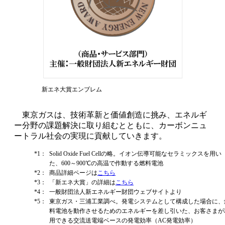
新エネ大賞エンブレム
東京ガスは、技術革新と価値創造に挑み、エネルギ
ー分野の課題解決に取り組むとともに、カーボンニュ
ートラル社会の実現に貢献していきます。
*1：
Solid Oxide Fuel Cellの略。イオン伝導可能なセラミックスを用い
た、600～900℃の高温で作動する燃料電池
*2：
商品詳細ページは
こちら
*3：
「新エネ大賞」の詳細は
こちら
*4：
一般財団法人新エネルギー財団ウェブサイトより
*5：
東京ガス・三浦工業調べ。発電システムとして構成した場合に、
料電池を動作させるためのエネルギーを差し引いた、お客さまが
用できる交流送電端ベースの発電効率（AC発電効率）