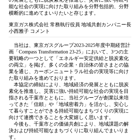
能な社会の実現に向けた取り組みを分野包括的、分野
横断的に進めてまいりたいと存じます。
東京ガス株式会社 常務執行役員 地域共創カンパニー長
小西雅子 コメント
当社は、東京ガスグループ2023-2025年度中期経営計
画「Compass Transformation 23-25」において、3つの主
要戦略の一つとして「エネルギー安定供給と脱炭素化
の両立」を掲げ、多くの企業・自治体の皆さまとの協
業を通じ、カーボンニュートラル社会の実現等に向け
た取り組みを進めております。
本協定の締結により、地域経済の発展とともに脱炭
素化を推進し、災害に強い持続可能な社会の実現を目
指される千葉市とともに、当社グループが創業以来培
ってきた「信頼」や「地域密着力」を活かし、安心し
て暮らすことができる持続可能なまちづくりの実現に
向けて連携できることを大変嬉しく思います。
今後も、千葉市との価値共創により、地域課題の解
決および持続可能なまちづくりに取り組んでまいりま
す。