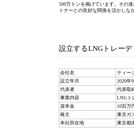
500万トンを掲げています。その
トナーとの良好な関係を活かしな
設立するLNGトレー
会社名
ティー
設立年月
2020年
代表者
代表取締
事業内容
LNG
資本金
10百万
株主
東京ガス
本社所在地
東京都