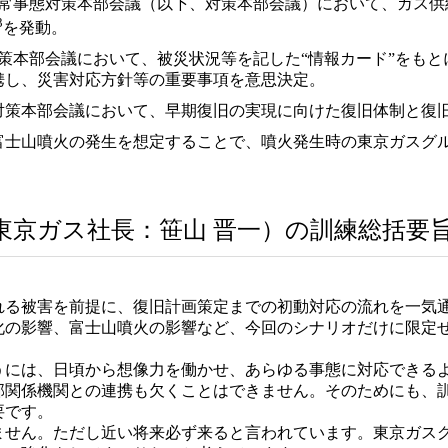
非常事態対策本部会議（以下、対策本部会議）において、ガス供
3
を発動。
策本部会議において、被災状況等を記した“情報カード”をも
携し、災害対応方針等の重要事項を意思決定。
た対策本部会議において、早期復旧の実現に向けた復旧体制と復
富士山噴火の発生を想定することで、噴火発生時の東京ガスグ
。
東京ガス社長：笹山 晋一）の訓練総括要
る被害を前提に、復旧計画策定までの初動対応の流れを一気
化の影響、富士山噴火の影響など、今回のシナリオだけに限定
には、日頃から想像力を働かせ、あらゆる事態に対応できる
部関係機関との連携も欠くことはできません。そのためにも、
要です。
ません。ただし近い将来必ず来ると言われています。東京ガス