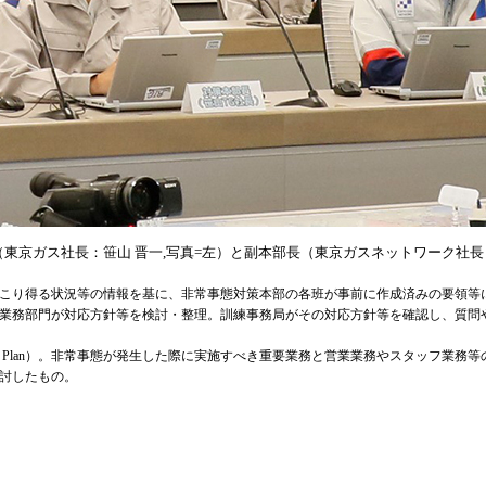
東京ガス社長：笹山 晋一,写真=左）と副本部長（東京ガスネットワーク社長：
こり得る状況等の情報を基に、非常事態対策本部の各班が事前に作成済みの要領等
業務部門が対応方針等を検討・整理。訓練事務局がその対応方針等を確認し、質問
ontinuity Plan）。非常事態が発生した際に実施すべき重要業務と営業業務やスタッ
討したもの。