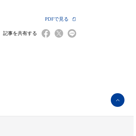
PDFで見る
記事を共有する
ペ
ー
ジ
ト
ッ
プ
へ