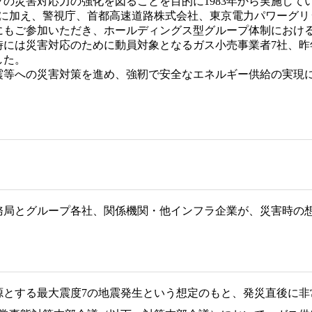
の災害対応力の強化を図ることを目的に1983年から実施して
人に加え、警視庁、首都高速道路株式会社、東京電力パワーグリ
にもご参加いただき、ホールディングス型グループ体制におけ
時には災害対応のために動員対象となるガス小売事業者7社、昨
した。
等への災害対策を進め、強靭で安全なエネルギー供給の実現
務局とグループ各社、関係機関・他インフラ企業が、災害時の
源とする最大震度7の地震発生という想定のもと、発災直後に非