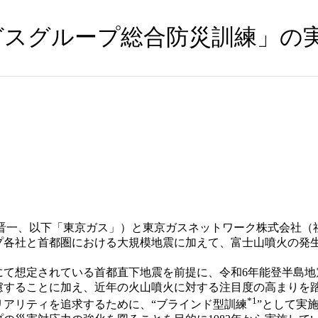
京ガスグループ総合防災訓練」の
晋一、以下「東京ガス」）と東京ガスネットワーク株式会社（社
プ各社と首都圏における大規模地震に加えて、富士山噴火の発
て想定されている首都直下地震を前提に、令和6年能登半島地
慮することに加え、近年の火山噴火に対する注目度の高まりを
*1
リアリティを追求するために、“ブラインド型訓練
”として実