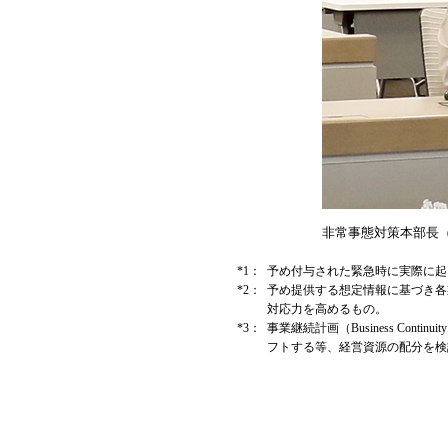
非常事態対策本部長（
*1：
予め付与された緊急時に実際に起
*2：
予め提供する想定情報に基づき各
対応力を高めるもの。
*3：
事業継続計画（Business C
フトする等、経営資源の配分を検