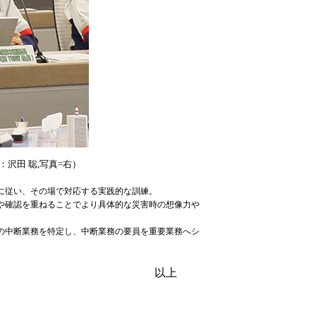
沢田 聡,写真=右）
に従い、その場で対応する実践的な訓練。
や確認を重ねることでより具体的な災害時の想像力や
フ業務等の中断業務を特定し、中断業務の要員を重要業務へシ
以上