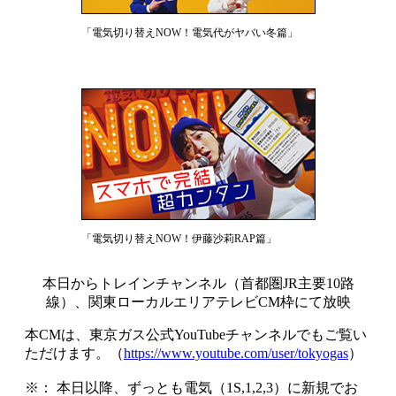
「電気切り替えNOW！電気代がヤバい冬篇」
「電気切り替えNOW！伊藤沙莉RAP篇」
本日からトレインチャンネル（首都圏JR主要10路
線）、関東ローカルエリアテレビCM枠にて放映
本CMは、東京ガス公式YouTubeチャンネルでもご覧い
ただけます。（
https://www.youtube.com/user/tokyogas
）
※： 本日以降、ずっとも電気（1S,1,2,3）に新規でお