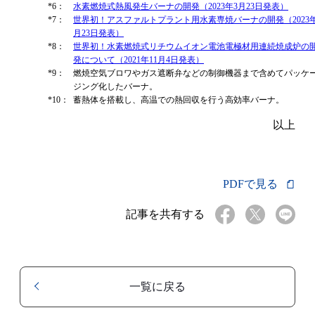
*6：
水素燃焼式熱風発生バーナの開発（2023年3月23日発表）
*7：
世界初！アスファルトプラント用水素専焼バーナの開発（2023年
月23日発表）
*8：
世界初！水素燃焼式リチウムイオン電池電極材用連続焼成炉の
発について（2021年11月4日発表）
*9：
燃焼空気ブロワやガス遮断弁などの制御機器まで含めてパッケ
ジング化したバーナ。
*10：
蓄熱体を搭載し、高温での熱回収を行う高効率バーナ。
以上
PDFで見る
記事を共有する
一覧に戻る