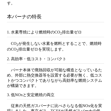
す。
本バーナの特長
1. 水素専焼により燃焼時のCO
排出量ゼロ
2
CO
が発生しない水素を燃料とすることで、燃焼時
2
のCO
排出量ゼロを実現します。
2
2. 高効率・低コスト・コンパクト
バーナ本体で廃熱回収が可能な構造となっているた
め、外部に熱交換器等を設置する必要が無く、低コス
トかつコンパクトでありながら高効率な燃焼システム
が構築できます。
3. 低NOxと安定燃焼の両立
従来の天然ガスバーナに比べさらなる低NOx化を実
現しました。東京ガス、TGESが天然ガスバーナの低