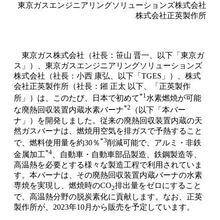
東京ガスエンジニアリングソリューションズ株式会社
株式会社正英製作所
東京ガス株式会社（社長：笹山 晋一、以下「東京ガ
ス」）、東京ガスエンジニアリングソリューションズ
株式会社（社長：小西 康弘、以下「TGES」）、株式
会社正英製作所（社長：鎺 正太 以下、「正英製作
*1
所」）は、このたび、日本で初めて
水素燃焼が可能
*2
な廃熱回収装置内蔵水素バーナ
（以下「本バー
ナ」）を開発しました。従来の廃熱回収装置内蔵の天
然ガスバーナは、燃焼用空気を排ガスで予熱すること
*3
で、燃料使用量を約30％
削減可能で、アルミ・非鉄
*4
金属加工
、自動車・自動車部品製造、鉄鋼製造等、
高温熱を必要とする様々な製造工程で利用されていま
す。本バーナは、その廃熱回収装置内蔵バーナの水素
専焼を実現し、燃焼時のCO
排出量をゼロにすること
2
で、高温熱分野の脱炭素化に貢献します。なお、正英
製作所が、2023年10月から販売を予定しています。