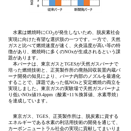
水素は燃焼時にCO
が発生しないため、脱炭素社会
2
実現に向けた有望な選択肢の一つです。一方で、天然
ガスと比べて燃焼速度が速く、火炎温度が高い等の特
徴があり、燃焼時に多くのNOxが生成されるという課
題があります。
本バーナは、東京ガスとTGESが天然ガスバーナで
培った燃焼技術と、正英製作所の廃熱回収装置内蔵バ
ーナ開発の知見により、バーナ内部のノズルを最適化
することで、課題であった低NOxと安定燃焼の両立を
実現しました。東京ガスの実験場で天然ガスバーナよ
り低いNOx値19.4ppm（酸素=11％換算値、水素専焼）
を達成しています。
東京ガス、TGES、正英製作所は、脱炭素に資する
エネルギーである水素の利活用技術の開発を通じて、
カーボンニュートラル社会の実現に貢献してまいりま