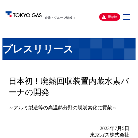
メ
緊急時
企業・グループ情報
ニ
ュ
ー
プレスリリース
日本初！廃熱回収装置内蔵水素バ
ーナの開発
～アルミ製造等の高温熱分野の脱炭素化に貢献～
2023年7月5日
東京ガス株式会社