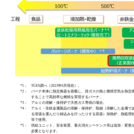
*1：
TGES調べ（2023年6月現在）。
*2：
バーナ本体に熱交換器を搭載し、排ガスの熱と燃焼空気を熱交
することで高効率な燃焼を実現するバーナ。
*3：
アルミの溶解・保持炉で天然ガス専焼の場合。
*4：
アルミ・非鉄金属製品の溶解・保持炉、取鍋（溶解した金属で
る溶湯を運んだり鋳込みを行ったりする容器）加熱炉、熱処理
等で使用。
*5：
供給ユニット、安全装置、着火消火シーケンス等は追加・変更
必要となります。