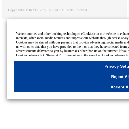
Copyright© TOKYO GAS Co., Ltd. All Rights Reserved.
We use cookies and other tracking technologies (Cookies) on our website to enhance 
interests, offer social media features and improve our website through access analy
Cookies may be shared with our partners that provide advertising, social media and
us with other data that you have provided to them or that they have collected from y
advertisements delivered to you by businesses other than us on the internet. If you 
Cookies, please click "Reject All". If you agree to the use of all Cookies, please cl
click
"Privacy Settings"
button. You can change your consent or rejection settings a
through your browser's "Settings".
Privacy Sett
Cookies Details
Reject Al
Privacy Policy
Accept Al