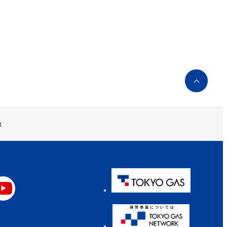
ペ
ー
ジ
ト
ッ
始
プ
へ