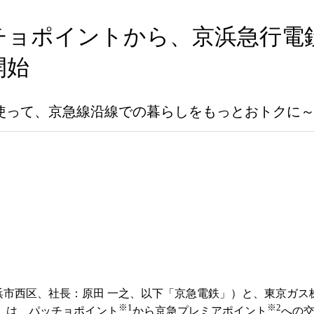
チョポイントから、京浜急行電
開始
使って、京急線沿線での暮らしをもっとおトクに
浜市西区、社長：原田 一之、以下「京急電鉄」）と、東京ガス
※1
※2
）は、パッチョポイント
から京急プレミアポイント
への交