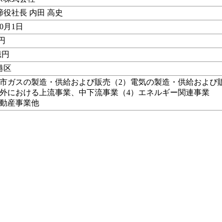
役社長 内田 高史
10月1日
億円
億円
港区
都市ガスの製造・供給および販売（2）電気の製造・供給および
海外における上流事業、中下流事業（4）エネルギー関連事業
不動産事業他