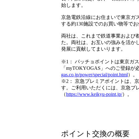
始します。
京急電鉄沿線にお住まいで東京ガ
する約130施設でのお買い物等で
両社は、これまで鉄道事業および
た。両社は、お互いの強みを活か
発展に貢献してまいります。
※1： パッチョポイントは東京ガ
「myTOKYOGAS」へのご登
gas.co.jp/power/special/point.html
）。
※2： 京急プレミアポイントは、
す。ご利用いただくには、京急プ
（
https://www.keikyu-point.jp/
）。
ポイント交換の概要