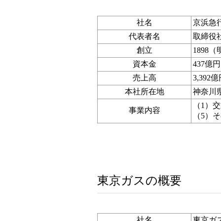
社名
京浜急
代表者名
取締役社
創立
1898
資本金
437億円
売上高
3,392
本社所在地
神奈川
（1）
事業内容
（5）
東京ガスの概要
社名
東京ガ