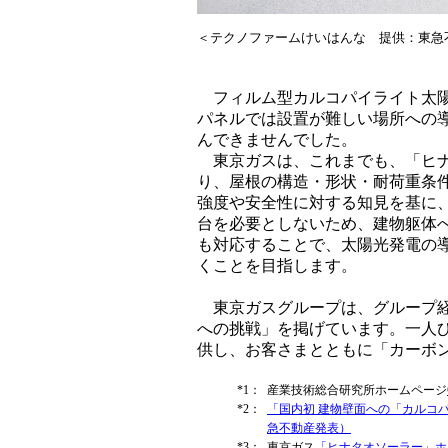
＜テクノファームけいはんな 提供：東急
フィルム型カルコパイライト太陽
パネルでは設置が難しい場所への
んできませんでした。
東京ガスは、これまでも、「ヒナ
り、屋根の構造・形状・耐荷重条
強度や安全性に対する知見を基に
台を必要としないため、建物躯体
も対応することで、太陽光発電の
くことを目指します。
東京ガスグループは、グループ経営ビ
への挑戦」を掲げています。一人
供し、お客さまとともに「カーボ
*1：
産業技術総合研究所ホームページ
*2：
「国内初 建物壁面への「カルコパ
急不動産発表）
*3：
東京ガス
「ヒナタオソーラー」ホ