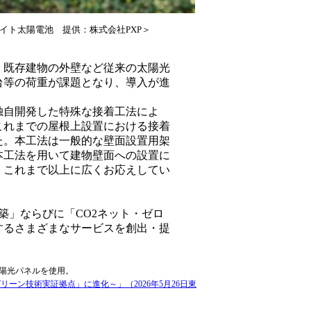
イト太陽電池 提供：株式会社PXP＞
、既存建物の外壁など従来の太陽光
台等の荷重が課題となり、導入が進
独自開発した特殊な接着工法によ
これまでの屋根上設置における接着
た。本工法は一般的な壁面設置用架
本工法を用いて建物壁面への設置に
、これまで以上に広くお応えしてい
築」ならびに「CO2ネット・ゼロ
するさまざまなサービスを創出・提
陽光パネルを使用。
リーン技術実証拠点」に進化～」（2026年5月26日東