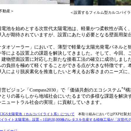
不動産＞
＜設置するフィルム型カルコパイラ
電池を始めとする次世代太陽電池は、軽量かつ柔軟性が高く
導入が期待されていますが、設置にあたり必要となる壁面用架
タオソーラー」において、薄型で軽量な太陽光発電パネルと
件等による設置上の課題を解決してきました。そして、今回、
、建物壁面設置に対応した新たな接着工法の確立に成功しまし
への負担を極めて軽くすることができる点が大きな特徴です。
導入により脱炭素化を推進したいと考えるお客さまのニーズに
*4
ジョン「Compass2030」で「価値共創のエコシステム
構
ひとりの暮らしから地域社会にいたるまでの多様な課題を解決
ンニュートラル社会の実現」に貢献していきます。
CIGS太陽電池（カルコパイライト系）について
本取り組みにおいてはPXP社製太
イライト太陽電池」設置～1日約30,000株のレタスを生産する植物工場が「次世代グ
ームページ