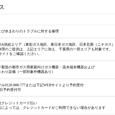
ス
よび水まわりのトラブルに対する修理
13A供給エリア（東彩ガス地区、東日本ガス地区、日本瓦斯（ニチガス
修理のご提供は、上記エリアに加え、千葉県の一部エリアも対象です。
Bサイトをご確認ください。
ー製造の都市ガス用家庭向けガス機器・温水端末機器および
まわり設備（一部対象外機器あり）
0120-888-777または下記WEBサイトより予約受付
65日予約受付可
はクレジットカード払い
店によっては、クレジットカードがご利用できない場合があります