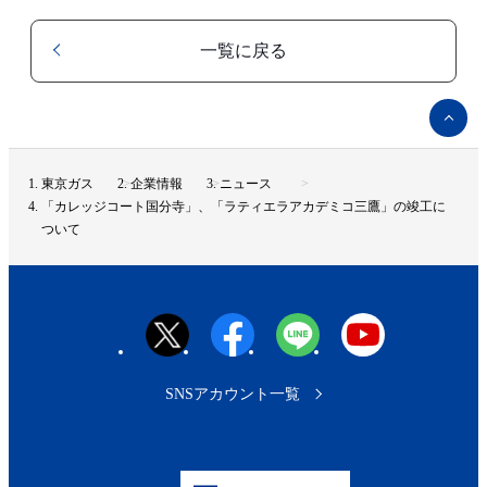
一覧に戻る
ペ
ー
ジ
ト
東京ガス
企業情報
ニュース
ッ
「カレッジコート国分寺」、「ラティエラアカデミコ三鷹」の竣工に
プ
ついて
へ
SNSアカウント一覧