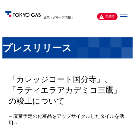
メ
緊急時
企業・グループ情報
ニ
ュ
ー
プレスリリース
「カレッジコート国分寺」、
「ラティエラアカデミコ三鷹」
の竣工について
～廃棄予定の化粧品をアップサイクルしたタイルを活
用～