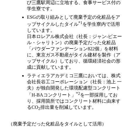
び三鷹駅周辺に立地する、食事サービス付の
学生寮です。
ESGの取り組みとして廃棄予定の化粧品をア
*1
ップサイクルしたタイル
を学生寮内で活用
しています。
日本ロレアル株式会社（社長：ジャン-ピエー
ル・シャリトン）の廃棄予定だった化粧品
「パウダーファンデーション822個」を材料
に、東京ガス不動産がタイル建材を製作（ア
ップサイクル）しており、循環経済社会の形
成に貢献しています。
ラティエラアカデミコ三鷹においては、株式
会社長谷工コーポレーション（社長：池上 一
夫）が独自開発した環境配慮型コンクリート
*2
「H-BAコンクリート」
を一部採用してお
り、採用箇所ではコンクリート材料に由来す
るCO
排出量を削減しています。
2
（廃棄予定だった化粧品をタイルとして活用）