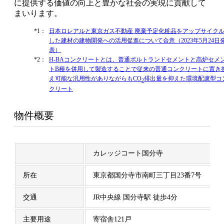
に提供する価値の向上と豊かな社会の実現に貢献して
まいります。
*1：
日本ロレアルと東京ガス不動産 廃棄予定化粧品をアップサイク
した建材の建物開発への活用促進について合意（2023年5月24日
表）
*2：
H-BAコンクリートとは、普通ポルトランドセメントと高炉セメ
トB種を併用して製造することで従来の普通コンクリートに置き
え可能な汎用性がありながらもCO
排出量を抑えた環境配慮型コ
2
クリート
物件概要
カレッジコート国分寺
所在
東京都国分寺市南町三丁目23番7号
交通
JR中央線 国分寺駅 徒歩4分
主要用途
寄宿舎121戸