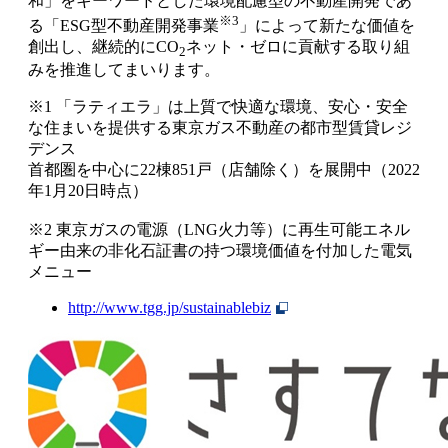
和」をキーワードとした環境配慮型の不動産開発であ
※3
る「ESG型不動産開発事業
」によって新たな価値を
創出し、継続的にCO
ネット・ゼロに貢献する取り組
2
みを推進してまいります。
※1 「ラティエラ」は上質で快適な環境、安心・安全
な住まいを提供する東京ガス不動産の都市型賃貸レジ
デンス
首都圏を中心に22棟851戸（店舗除く）を展開中（2022
年1月20日時点）
※2 東京ガスの電源（LNG火力等）に再生可能エネル
ギー由来の非化石証書の持つ環境価値を付加した電気
メニュー
http://www.tgg.jp/sustainablebiz