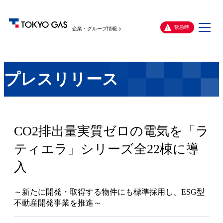
メ
緊急時
企業・グループ情報
ニ
ュ
ー
プレスリリース
CO2排出量実質ゼロの電気を「ラ
ティエラ」シリーズ全22棟に導
入
～新たに開発・取得する物件にも標準採用し、ESG型
不動産開発事業を推進～