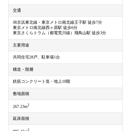
交通
JR京浜東北線・東京メトロ南北線王子駅 徒歩7分
東京メトロ南北線西ヶ原駅 徒歩6分
東京さくらトラム（都電荒川線）飛鳥山駅 徒歩3分
主要用途
共同住宅28戸、駐車場1台
構造・階層
鉄筋コンクリート造・地上10階
敷地面積
2
267.23m
延床面積
2