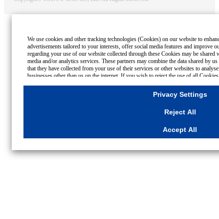
We use cookies and other tracking technologies (Cookies) on our website to enhance
advertisements tailored to your interests, offer social media features and improve o
regarding your use of our website collected through these Cookies may be shared wi
media and/or analytics services. These partners may combine the data shared by us 
that they have collected from your use of their services or other websites to analy
businesses other than us on the internet. If you wish to reject the use of all Cookie
click "Reject All". If you agree to the use of all Cookies, please click "Accept All"
please click
"Privacy Settings"
button. You can change your consent or rejection set
Privacy Settings
Settings"
button on this banner or through your browser's "Settings".
For more information regarding the processing of personal information including Co
Reject All
Cookies Details
Privacy Policy
Accept All