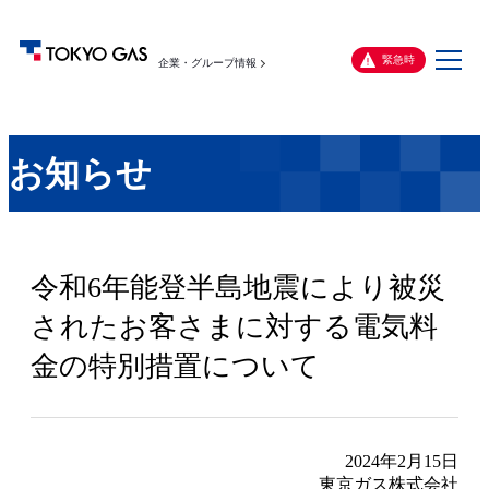
メ
緊急時
企業・グループ情報
ニ
ュ
ー
お知らせ
令和6年能登半島地震により被災
されたお客さまに対する電気料
金の特別措置について
2024年2月15日
東京ガス株式会社