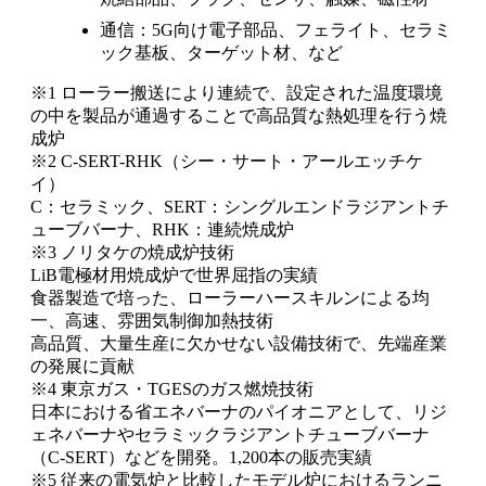
通信：5G向け電子部品、フェライト、セラミ
ック基板、ターゲット材、など
※1 ローラー搬送により連続で、設定された温度環境
の中を製品が通過することで高品質な熱処理を行う焼
成炉
※2 C-SERT-RHK（シー・サート・アールエッチケ
イ）
C：セラミック、SERT：シングルエンドラジアントチ
ューブバーナ、RHK：連続焼成炉
※3 ノリタケの焼成炉技術
LiB電極材用焼成炉で世界屈指の実績
食器製造で培った、ローラーハースキルンによる均
一、高速、雰囲気制御加熱技術
高品質、大量生産に欠かせない設備技術で、先端産業
の発展に貢献
※4 東京ガス・TGESのガス燃焼技術
日本における省エネバーナのパイオニアとして、リジ
ェネバーナやセラミックラジアントチューブバーナ
（C-SERT）などを開発。1,200本の販売実績
※5 従来の電気炉と比較したモデル炉におけるランニ