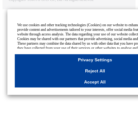
We use cookies and other tracking technologies (Cookies) on our website to enhance 
provide content and advertisements tailored to your interests, offer social media fe
website through access analysis. The data regarding your use of our website collec
Cookies may be shared with our partners that provide advertising, social media and/
These partners may combine the data shared by us with other data that you have pro
they have collected from your use of their services or other websites to analyse and
advertisements delivered to you by businesses other than us on the internet. If you w
all Cookies except for Strictly Necessary Cookies, please click "Reject All". If you a
Privacy Settings
Cookies, please click "Accept All". To select your preferences for each purpose, ple
Settings"
button. You can change your consent or rejection settings at any time by 
Reject All
Settings"
button on this banner or through your browser's "Settings".
For more information regarding the processing of personal information including 
Accept All
Cookies Details
Privacy Policy