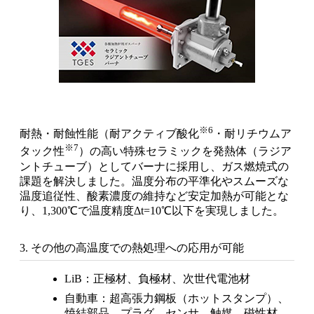
※6
耐熱・耐蝕性能（耐アクティブ酸化
・耐リチウムア
※7
タック性
）の高い特殊セラミックを発熱体（ラジア
ントチューブ）としてバーナに採用し、ガス燃焼式の
課題を解決しました。温度分布の平準化やスムーズな
温度追従性、酸素濃度の維持など安定加熱が可能とな
り、1,300℃で温度精度Δt=10℃以下を実現しました。
3. その他の高温度での熱処理への応用が可能
LiB：正極材、負極材、次世代電池材
自動車：超高張力鋼板（ホットスタンプ）、
焼結部品、プラグ、センサ、触媒、磁性材