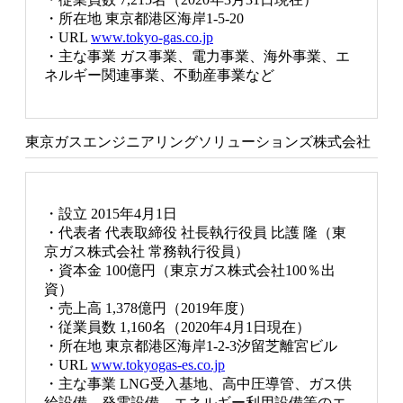
・所在地 東京都港区海岸1-5-20
・URL
www.tokyo-gas.co.jp
・主な事業 ガス事業、電力事業、海外事業、エ
ネルギー関連事業、不動産事業など
東京ガスエンジニアリングソリューションズ株式会社
・設立 2015年4月1日
・代表者 代表取締役 社長執行役員 比護 隆（東
京ガス株式会社 常務執行役員）
・資本金 100億円（東京ガス株式会社100％出
資）
・売上高 1,378億円（2019年度）
・従業員数 1,160名（2020年4月1日現在）
・所在地 東京都港区海岸1-2-3汐留芝離宮ビル
・URL
www.tokyogas-es.co.jp
・主な事業 LNG受入基地、高中圧導管、ガス供
給設備、発電設備、エネルギー利用設備等のエ