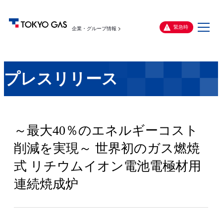
メ
緊急時
企業・グループ情報
ニ
ュ
ー
プレスリリース
～最大40％のエネルギーコスト
削減を実現～ 世界初のガス燃焼
式 リチウムイオン電池電極材用
連続焼成炉