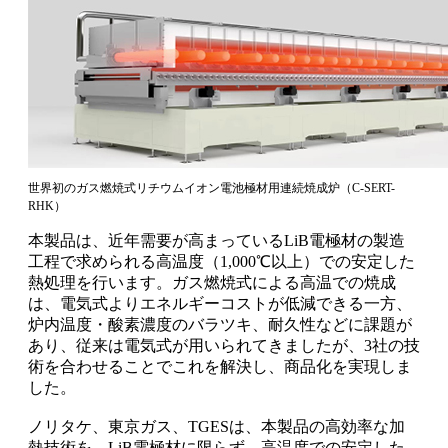
世界初のガス燃焼式リチウムイオン電池極材用連続焼成炉（C-SERT-
RHK）
本製品は、近年需要が高まっているLiB電極材の製造
工程で求められる高温度（1,000℃以上）での安定した
熱処理を行います。ガス燃焼式による高温での焼成
は、電気式よりエネルギーコストが低減できる一方、
炉内温度・酸素濃度のバラツキ、耐久性などに課題が
あり、従来は電気式が用いられてきましたが、3社の技
術を合わせることでこれを解決し、商品化を実現しま
した。
ノリタケ、東京ガス、TGESは、本製品の高効率な加
熱技術を、LiB電極材に限らず、高温度での安定した