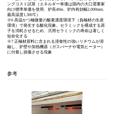
ングコスト試算（エネルギー単価は国内の大口需要家
向け標準単価を使用、炉長40m、炉内有効幅2,000mm、
最高温度1,300℃）
※6 高温かつ極微量の酸素濃度環境下（負極材の生産
環境）で発生する酸化現象。セラミックを構成する原
子を消耗させるため、汎用セラミックの寿命は著しく
短命化する
※7 正極材原料に含まれる浸食性の強いリチウムが溶
融し、炉壁や加熱機器（ガスバーナや電気ヒーター）
に付着し損傷させる現象
参考