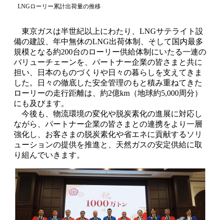
LNGローリー累計出荷量の推移
東京ガスは半世紀以上にわたり、LNGサテライト設
備の建設、年中無休のLNG出荷体制、そして国内最多
規模となる約200台のローリー供給体制にいたる一連の
バリューチェーンを、パートナー企業の皆さまと共に
担い、日本のものづくりや日々の暮らしを支えてきま
した。日々の徹底した安全管理のもと積み重ねてきた
ローリーの走行距離は、約2億km（地球約5,000周分）
にも及びます。
今後も、物流環境の変化や脱炭素化の進展に対応し
ながら、パートナー企業の皆さまとの連携をより一層
強化し、お客さまの脱炭素化や省エネに貢献するソリ
ューションの提供を推進と、天然ガスの安定供給に取
り組んでいきます。