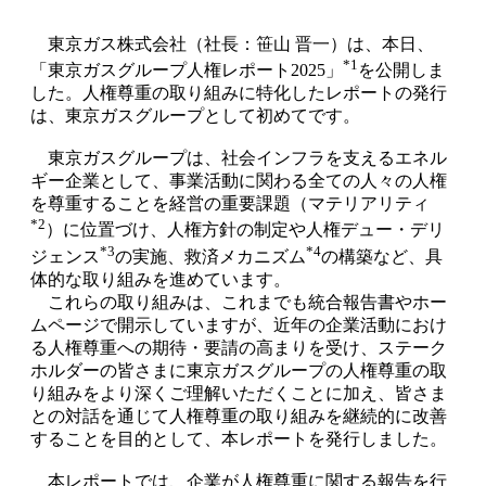
東京ガス株式会社（社長：笹山 晋一）は、本日、
*1
「東京ガスグループ人権レポート2025」
を公開しま
した。人権尊重の取り組みに特化したレポートの発行
は、東京ガスグループとして初めてです。
東京ガスグループは、社会インフラを支えるエネル
ギー企業として、事業活動に関わる全ての人々の人権
を尊重することを経営の重要課題（マテリアリティ
*2
）に位置づけ、人権方針の制定や人権デュー・デリ
*3
*4
ジェンス
の実施、救済メカニズム
の構築など、具
体的な取り組みを進めています。
これらの取り組みは、これまでも統合報告書やホー
ムページで開示していますが、近年の企業活動におけ
る人権尊重への期待・要請の高まりを受け、ステーク
ホルダーの皆さまに東京ガスグループの人権尊重の取
り組みをより深くご理解いただくことに加え、皆さま
との対話を通じて人権尊重の取り組みを継続的に改善
することを目的として、本レポートを発行しました。
本レポートでは、企業が人権尊重に関する報告を行