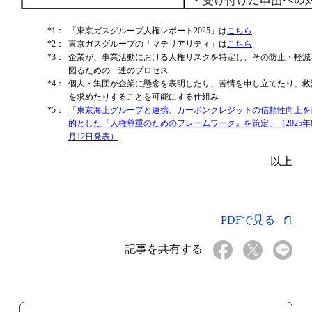
*1：
「東京ガスグループ人権レポート2025」は
こちら
*2：
東京ガスグループの「マテリアリティ」は
こちら
*3：
企業が、事業活動における人権リスクを特定し、その防止・軽減
図るための一連のプロセス
*4：
個人・集団が企業に懸念を表明したり、苦情を申し立てたり、救
を求めたりすることを可能にする仕組み
*5：
「東京海上グループと連携、カーボンクレジットの信頼性向上を
的とした『人権尊重のためのフレームワーク』を策定」（2025年
月12日発表）
以上
PDFで見る
記事を共有する