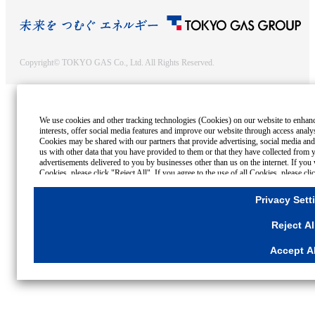
Copyright© TOKYO GAS Co., Ltd. All Rights Reserved.
We use cookies and other tracking technologies (Cookies) on our website to enhance 
interests, offer social media features and improve our website through access analy
Cookies may be shared with our partners that provide advertising, social media and
us with other data that you have provided to them or that they have collected from y
advertisements delivered to you by businesses other than us on the internet. If you 
Cookies, please click "Reject All". If you agree to the use of all Cookies, please cl
click
"Privacy Settings"
button. You can change your consent or rejection settings a
through your browser's "Settings".
Privacy Sett
Cookies Details
Reject Al
Privacy Policy
Accept Al