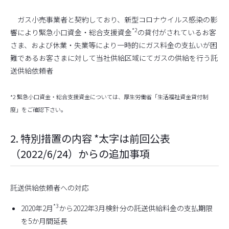
ガス小売事業者と契約しており、新型コロナウイルス感染の影
*2
響により緊急小口資金・総合支援資金
の貸付がされているお客
さま、および休業・失業等により一時的にガス料金の支払いが困
難であるお客さまに対して当社供給区域にてガスの供給を行う託
送供給依頼者
*2 緊急小口資金・総合支援資金については、厚生労働省「生活福祉資金貸付制
度」をご確認下さい。
2. 特別措置の内容 *太字は前回公表
（2022/6/24）からの追加事項
託送供給依頼者への対応
*3
2020年2月
から2022年3月検針分の託送供給料金の支払期限
を5か月間延長