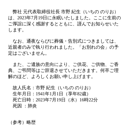
弊社 元代表取締役社長 市野 紀生（いちの のりお）
は、2023年7月19日に永眠いたしました。ここに生前の
ご厚誼に深く感謝するとともに、謹んでお知らせいた
します。
なお、通夜ならびに葬儀・告別式につきましては、
近親者のみで執り行われました。「お別れの会」の予
定はございません。
また、ご遺族の意向により、ご供花、ご供物、ご香
典、ご弔問等はご辞退させていただきます。何卒ご理
解のほど、よろしくお願い申し上げます。
故人氏名：市野 紀生（いちの のりお）
生年月日：1941年1月1日（享年82歳）
死亡日時：2023年7月19日（水）16時22分
死因 ：肺炎
（参考）略歴