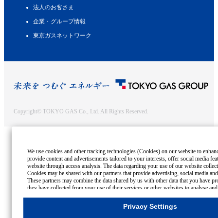
法人のお客さま
企業・グループ情報
東京ガスネットワーク
Copyright© TOKYO GAS Co., Ltd. All Rights Reserved.
We use cookies and other tracking technologies (Cookies) on our website to enhance 
provide content and advertisements tailored to your interests, offer social media fe
website through access analysis. The data regarding your use of our website collec
Cookies may be shared with our partners that provide advertising, social media and/
These partners may combine the data shared by us with other data that you have pro
they have collected from your use of their services or other websites to analyse and
advertisements delivered to you by businesses other than us on the internet. If you w
all Cookies except for Strictly Necessary Cookies, please click "Reject All". If you a
Privacy Settings
Cookies, please click "Accept All". To select your preferences for each purpose, ple
Settings"
button. You can change your consent or rejection settings at any time by 