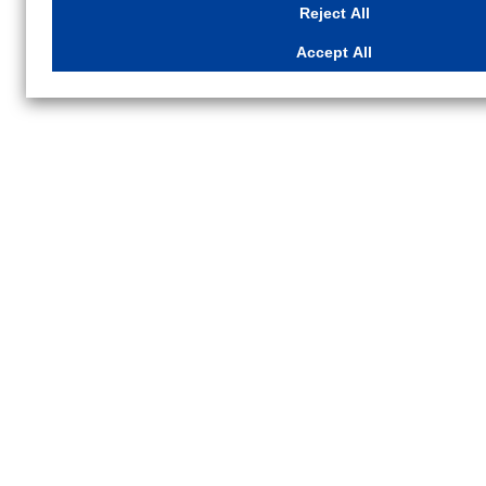
Reject All
Settings"
button on this banner or through your browser's "Settings".
For more information regarding the processing of personal information including 
Accept All
Cookies Details
Privacy Policy