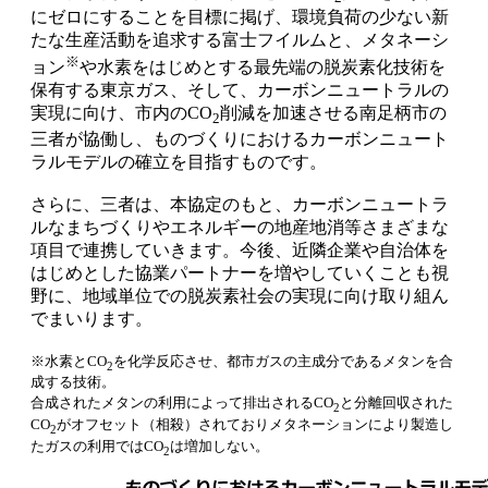
にゼロにすることを目標に掲げ、環境負荷の少ない新
たな生産活動を追求する富士フイルムと、メタネーシ
※
ョン
や水素をはじめとする最先端の脱炭素化技術を
保有する東京ガス、そして、カーボンニュートラルの
実現に向け、市内のCO
削減を加速させる南足柄市の
2
三者が協働し、ものづくりにおけるカーボンニュート
ラルモデルの確立を目指すものです。
さらに、三者は、本協定のもと、カーボンニュートラ
ルなまちづくりやエネルギーの地産地消等さまざまな
項目で連携していきます。今後、近隣企業や自治体を
はじめとした協業パートナーを増やしていくことも視
野に、地域単位での脱炭素社会の実現に向け取り組ん
でまいります。
※水素とCO
を化学反応させ、都市ガスの主成分であるメタンを合
2
成する技術。
合成されたメタンの利用によって排出されるCO
と分離回収された
2
CO
がオフセット（相殺）されておりメタネーションにより製造し
2
たガスの利用ではCO
は増加しない。
2