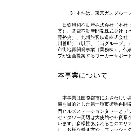
※
本件は、東京ガスグルー
日鉄興和不動産株式会社（本社：
亮）、関電不動産開発株式会社（
藤裕史）、九州旅客鉄道株式会社
川善郎）（以下、「当グループ」
市街地再開発事業（業務棟）、代
プが企画提案するワーカーサポー
本事業について
本事業は国際都市にふさわしい高
備を目的とした第一種市街地再開発
門ヒルズステーションタワーとデ
セアタワー周辺は大使館や外資系
います。多様性あふれるこのエリ
し、多様な働き方やリフレッシュの場を提