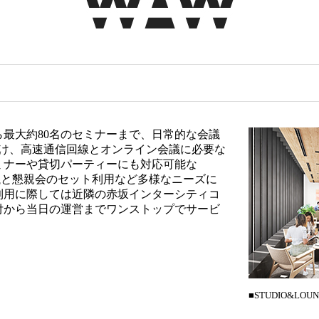
最大約80名のセミナーまで、日常的な会議
設け、高速通信回線とオンライン会議に必要な
ミナーや貸切パーティーにも対応可能な
、会議と懇親会のセット利用など多様なニーズに
利用に際しては近隣の赤坂インターシティコ
付から当日の運営までワンストップでサービ
■STUDIO&LOU