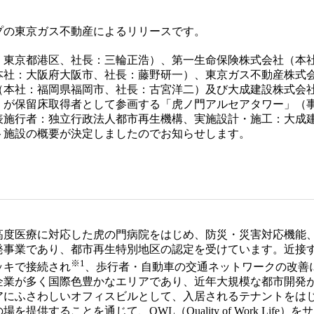
プの東京ガス不動産によるリリースです。
東京都港区、社長：三輪正浩）、第一生命保険株式会社（本
本社：大阪府大阪市、社長：藤野研一）、東京ガス不動産株式
（本社：福岡県福岡市、社長：古宮洋二）及び大成建設株式会
）が保留床取得者として参画する「虎ノ門アルセアタワー」（
表施行者：独立行政法人都市再生機構、実施設計・施工：大成
ト施設の概要が決定しましたのでお知らせします。
度医療に対応した虎の門病院をはじめ、防災・災害対応機能
事業であり、都市再生特別地区の認定を受けています。近接す
※1
ッキで接続され
、歩行者・自動車の交通ネットワークの改善
企業が多く国際色豊かなエリアであり、近年大規模な都市開発
アにふさわしいオフィスビルとして、入居されるテナントをは
供することを通じて、QWL（Quality of Work Life）