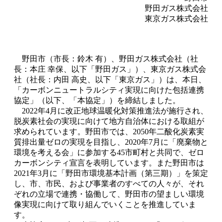
野田ガス株式会社
東京ガス株式会社
野田市（市長：鈴木 有）、野田ガス株式会社（社
長：本庄 幸保、以下「野田ガス」）、東京ガス株式会
社（社長：内田 高史、以下「東京ガス」）は、本日、
「カーボンニュートラルシティ実現に向けた包括連携
協定」（以下、「本協定」）を締結しました。
2022年4月に改正地球温暖化対策推進法が施行され、
脱炭素社会の実現に向けて地方自治体における取組が
求められています。野田市では、2050年二酸化炭素実
質排出量ゼロの実現を目指し、2020年7月に「廃棄物と
環境を考える会」に参加する45市町村と共同で、ゼロ
カーボンシティ宣言を表明しています。また野田市は
2021年3月に「野田市環境基本計画（第三期）」を策定
し、市、市民、および事業者のすべての人々が、それ
ぞれの立場で連携・協働して、野田市の望ましい環境
像実現に向けて取り組んでいくことを推進していま
す。