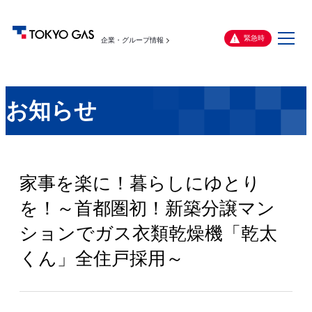
メ
緊急時
企業・グループ情報
ニ
ュ
ー
お知らせ
家事を楽に！暮らしにゆとり
を！～首都圏初！新築分譲マン
ションでガス衣類乾燥機「乾太
くん」全住戸採用～