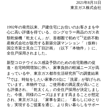
2021年8月31日
東京ガス株式会社
1992年の発売以来、戸建住宅にお住いのお客さまを中
心に高い評価を得ている、ロングセラー商品のガス衣
*1
類乾燥機「乾太くん」が、首都圏で初めて
近鉄不動
産株式会社が販売する新築分譲マンション「（仮称）
国立市富士見台二丁目計画」（以下「本物件」）に、
全住戸採用されました。
新型コロナウイルス感染予防のための在宅勤務の促
進・在宅時間増加に伴い、家事負担の軽減ニーズが高
*2
まっている中、東京ガス都市生活研究所
の調査結果
*3
では、時短をしたい家事の1位に「洗濯」が挙げられ
ています。本物件では、ご使用者の満足度が高いこと
も評価され、「乾太くん」の全住戸採用が決定しまし
た。今後、同様のニーズはますます高まることが想定
され、東京ガスは、「家事を楽に」「暮らしにゆとり
を」実現するご提案を通じ、より良い暮らしをサポー