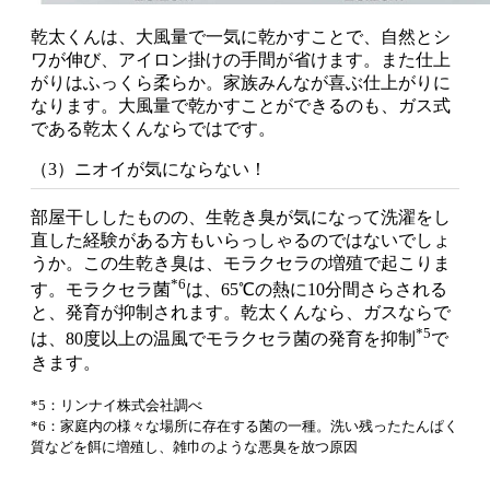
乾太くんは、大風量で一気に乾かすことで、自然とシ
ワが伸び、アイロン掛けの手間が省けます。また仕上
がりはふっくら柔らか。家族みんなが喜ぶ仕上がりに
なります。大風量で乾かすことができるのも、ガス式
である乾太くんならではです。
（3）ニオイが気にならない！
部屋干ししたものの、生乾き臭が気になって洗濯をし
直した経験がある方もいらっしゃるのではないでしょ
うか。この生乾き臭は、モラクセラの増殖で起こりま
*6
す。モラクセラ菌
は、65℃の熱に10分間さらされる
と、発育が抑制されます。乾太くんなら、ガスならで
*5
は、80度以上の温風でモラクセラ菌の発育を抑制
で
きます。
*5：リンナイ株式会社調べ
*6：家庭内の様々な場所に存在する菌の一種。洗い残ったたんぱく
質などを餌に増殖し、雑巾のような悪臭を放つ原因