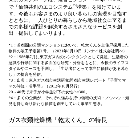
*4
で「価値共創のエコシステム
構築」を掲げていま
す。今後もお客さまのより良い暮らしの実現を目指す
とともに、一人ひとりの暮らしから地域社会に至るま
での多様な課題を解決するさまざまなサービスを創
出・提供してまいります。
*1：首都圏の分譲マンションにおいて、乾太くんを全住戸採用した
物件の竣工予定第1号。（2021年8月19日 リンナイ株式会社調べ）
*2：1986年7月に東京ガス内のシンクタンクとして発足、生活者の
意識や行動に関する多面的な研究・分析をもとに、今後のライフス
タイルやニーズを予測し、「生活者にとって本当に価値がある暮ら
し」の提言を発信。
*3：出典：東京ガス都市生活研究所 都市生活レポート「子育てマ
マの時短・省手間」（2012年10月発行）
20～40代で末子が小学生以下の女性/n=300。
*4：多くの企業が、それぞれ強みを持つ領域の技術・ノウハウ・知
見を持ち寄り新たな価値を創出していく事業生態系。
ガス衣類乾燥機「乾太くん」の特長