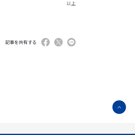
以上
記事を共有する
ペ
ー
ジ
ト