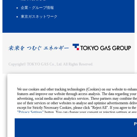
企業・グループ情報
東京ガスネットワーク
Copyright© TOKYO GAS Co., Ltd. All Rights Reserved.
We use cookies and other tracking technologies (Cookies) on our website to enhance i
features and improve our website through access analysis. The data regarding your
advertising, social media and/or analytics services. These partners may combine the
use of their services or other websites to analyse and optimise advertisements delive
except for Strictly Necessary Cookies, please click "Reject All". If you agree to the
"Privacy Settings"
button. You can change your consent or rejection settings at any
Cookies Details
P
Privacy Policy