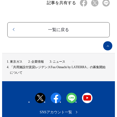
記事を共有する
一覧に戻る
ペ
ー
ジ
ト
東京ガス
企業情報
ニュース
ッ
「共用施設付賃貸レジデンスFuu Oimachi by LATIERRA」の募集開始
プ
について
へ
SNSアカウント一覧