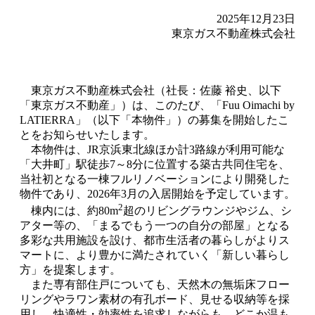
2025年12月23日
東京ガス不動産株式会社
東京ガス不動産株式会社（社長：佐藤 裕史、以下
「東京ガス不動産」）は、このたび、「Fuu Oimachi by
LATIERRA」（以下「本物件」）の募集を開始したこ
とをお知らせいたします。
本物件は、JR京浜東北線ほか計3路線が利用可能な
「大井町」駅徒歩7～8分に位置する築古共同住宅を、
当社初となる一棟フルリノベーションにより開発した
物件であり、2026年3月の入居開始を予定しています。
2
棟内には、約80m
超のリビングラウンジやジム、シ
アター等の、「まるでもう一つの自分の部屋」となる
多彩な共用施設を設け、都市生活者の暮らしがよりス
マートに、より豊かに満たされていく「新しい暮らし
方」を提案します。
また専有部住戸についても、天然木の無垢床フロー
リングやラワン素材の有孔ボード、見せる収納等を採
用し、快適性・効率性を追求しながらも、どこか温も