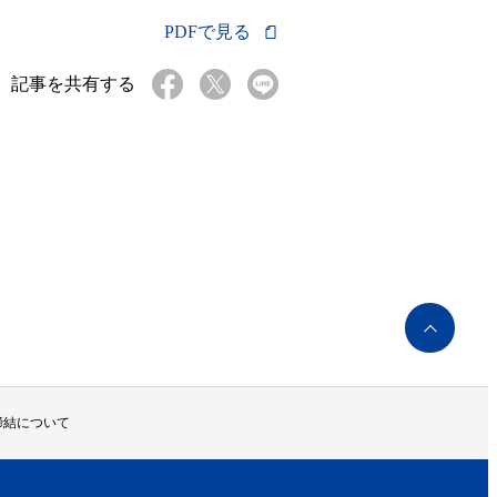
PDFで見る
記事を共有する
ペ
ー
ジ
ト
ッ
締結について
プ
へ