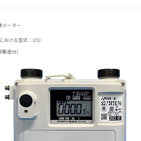
波メーター
における型式：US）
0月製造分）