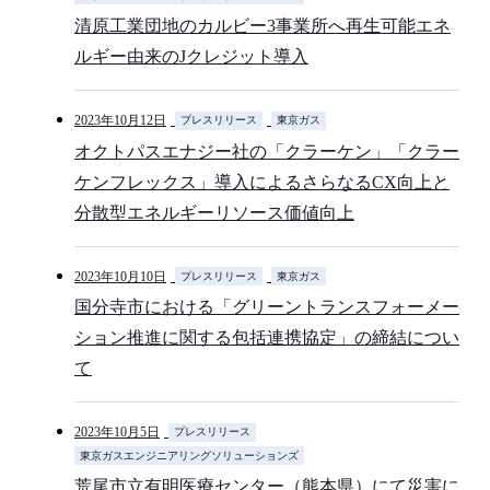
清原工業団地のカルビー3事業所へ再生可能エネ
ルギー由来のJクレジット導入
2023年10月12日
プレスリリース
東京ガス
オクトパスエナジー社の「クラーケン」「クラー
ケンフレックス」導入によるさらなるCX向上と
分散型エネルギーリソース価値向上
2023年10月10日
プレスリリース
東京ガス
国分寺市における「グリーントランスフォーメー
ション推進に関する包括連携協定」の締結につい
て
2023年10月5日
プレスリリース
東京ガスエンジニアリングソリューションズ
荒尾市立有明医療センター（熊本県）にて災害に