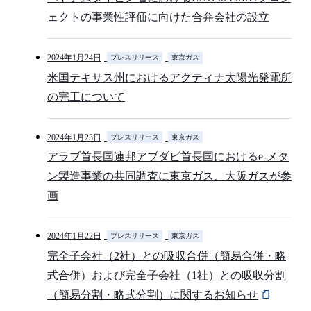
ェクトの事業性評価に向けた合弁会社の設立
2024年1月24日
プレスリリース
東京ガス
米国テキサス州におけるアクティナ太陽光発電所
の完工について
2024年1月23日
プレスリリース
東京ガス
アラブ首長国連邦アブダビ首長国におけるe-メタ
ン製造事業の共同調査に東京ガス、大阪ガスが参
画
2024年1月22日
プレスリリース
東京ガス
完全子会社（2社）との吸収合併（簡易合併・略
式合併）および完全子会社（1社）との吸収分割
（簡易分割・略式分割）に関するお知らせ