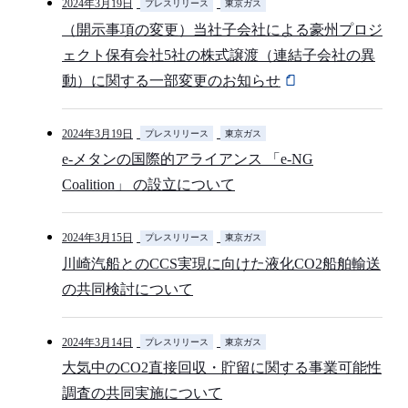
2024年3月19日
プレスリリース
東京ガス
（開示事項の変更）当社子会社による豪州プロジ
ェクト保有会社5社の株式譲渡（連結子会社の異
動）に関する一部変更のお知らせ
2024年3月19日
プレスリリース
東京ガス
e-メタンの国際的アライアンス 「e-NG
Coalition」 の設立について
2024年3月15日
プレスリリース
東京ガス
川崎汽船とのCCS実現に向けた液化CO2船舶輸送
の共同検討について
2024年3月14日
プレスリリース
東京ガス
大気中のCO2直接回収・貯留に関する事業可能性
調査の共同実施について