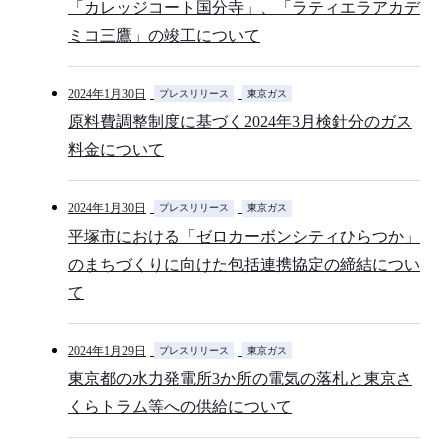
「カレッジコート国分寺」、「ラティエラアカデ
ミコ三鷹」の竣工について
2024年1月30日
プレスリリース
東京ガス
原料費調整制度に基づく2024年3月検針分のガス
料金について
2024年1月30日
プレスリリース
東京ガス
平塚市における「ゼロカーボンシティひらつか」
のまちづくりに向けた包括連携協定の締結につい
て
2024年1月29日
プレスリリース
東京ガス
東京都の水力発電所3か所の電気の落札と東京さ
くらトラム等への供給について