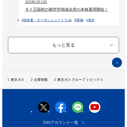
2025年3月13日
タイ王国初の都市型地域冷房の本格運用開始！
#脱炭素・カーボンニュートラル
#環境​
#海外
もっと見る
ペ
ー
ジ
ト
東京ガス
企業情報
東京ガス グループ トピックス
ッ
プ
へ
SNSアカウント一覧