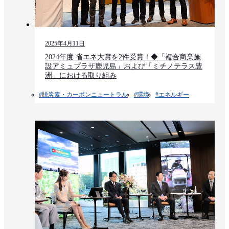
2025年4月11日
2024年度 省エネ大賞を2件受賞！◆「複合商業施
設アミュプラザ鹿児島」および「ミチノテラス豊
洲」における取り組み
#脱炭素・カーボンニュートラル
#環境​
#エネルギー