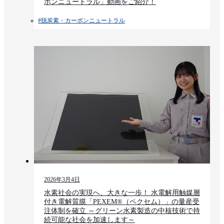
ボンニュートラル」動画をご紹介！
#脱炭素・カーボンニュートラル
2026年3月4日
水素社会の実現へ、大きな一歩！ 水電解用触媒層
付き電解質膜「PEXEM®（ペクセム）」の量産受
注体制を確立 ～グリーン水素製造の中核技術で持
続可能な社会を加速します～