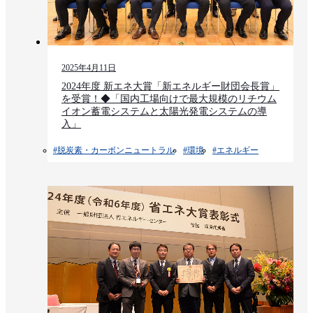
2025年4月11日
2024年度 新エネ大賞「新エネルギー財団会長賞」
を受賞！◆「国内工場向けで最大規模のリチウム
イオン蓄電システムと太陽光発電システムの導
入」
#脱炭素・カーボンニュートラル
#環境​
#エネルギー