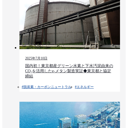
2025年7月10日
国内初！東京都産グリーン水素と下水汚泥由来の
CO₂を活用したe-メタン製造実証◆東京都と協定
締結
#脱炭素・カーボンニュートラル
#エネルギー