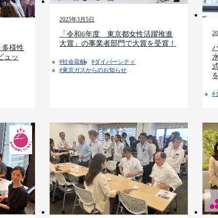
2025年3月5日
2
「令和6年度 東京都女性活躍推進
大賞」の事業者部門で大賞を受賞！
～多様性
ビュッ
#社会貢献​
#ダイバーシティ
#東京ガスからのお知らせ​​
#