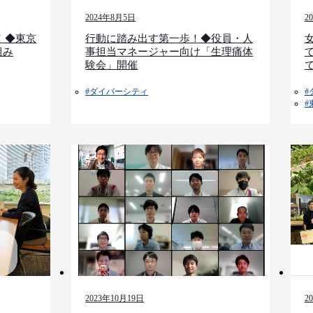
2024年8月5日
2
！◆東京
行動に踏み出す第一歩！◆役員・人
組み
事担当マネージャー向け「生理痛体
験会」開催
#ダイバーシティ
#
#
2023年10月19日
2