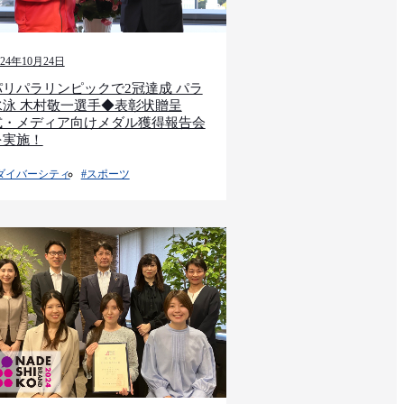
024年10月24日
パリパラリンピックで2冠達成 パラ
水泳 木村敬一選手◆表彰状贈呈
式・メディア向けメダル獲得報告会
を実施！
ダイバーシティ
#スポーツ