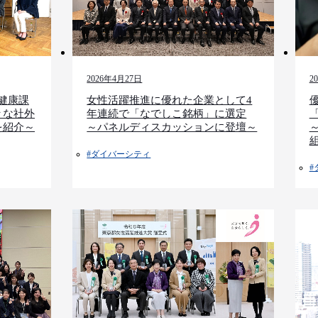
2
2026年4月27日
の健康課
女性活躍推進に優れた企業として4
々な社外
年連続で「なでしこ銘柄」に選定
を紹介～
～パネルディスカッションに登壇～
#ダイバーシティ
#