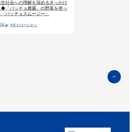
共生社会への理解を深めるきっかけ
に◆「パッチョ農園」の野菜を使っ
た「パッチョスムージー」
SDGs
#ダイバーシティ
ペ
ー
ジ
ト
ッ
プ
へ