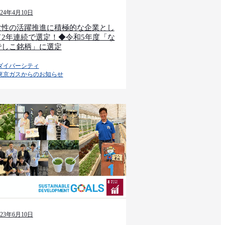
024年4月10日
女性の活躍推進に積極的な企業とし
て2年連続で選定！◆令和5年度「な
でしこ銘柄」に選定
ダイバーシティ
東京ガスからのお知らせ​​
023年6月10日