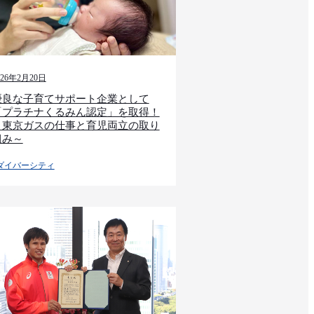
026年2月20日
優良な子育てサポート企業として
「プラチナくるみん認定」を取得！
～東京ガスの仕事と育児両立の取り
組み～
ダイバーシティ