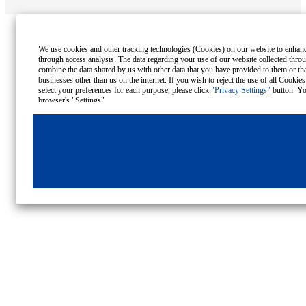
We use cookies and other tracking technologies (Cookies) on our website to enhance 
through access analysis. The data regarding your use of our website collected thro
combine the data shared by us with other data that you have provided to them or tha
businesses other than us on the internet. If you wish to reject the use of all Cookie
select your preferences for each purpose, please click
"Privacy Settings"
button. Yo
browser's "Settings".
Cookies Details
Privacy Policy