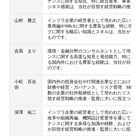
ナンスに関する知見、特に経営改革、事業再編
ジネス感覚は、当社が目指す経営戦略の推進、
山村 雅之
インフラ企業の経営者として培われた広い視野
業再編やM&Aに関する豊富な経験、特に当社
グに関する幅広い知識とスキルは、当社が目指
ものです。
吉高 まり
環境・金融分野のコンサルタントとして培われ
ンスに関する高度な知見と発信能力、特に当社
る国内外における豊富な経験は、当社が目指す
のです。
小松 百合
国内外の投資会社やIT関連企業などにおける
弥
財務や経営・ガバナンス、リスク管理、M&A
数の企業の社外取締役として培われたリスク視
指す経営戦略の推進・監督に大いに役立つもの
深澤 祐二
インフラ企業の経営者として培われた広い視野
改革や組織再編、機関設計変更等を通じて培わ
ナンスに関する多様な知識や経験、およびリス
が目指す経営戦略の推進・監督に大いに役立つ