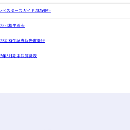
ンベスターズガイド2025発行
225回株主総会
225期有価証券報告書発行
025年3月期本決算発表