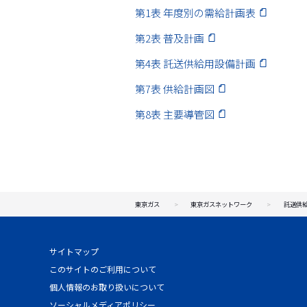
第1表 年度別の需給計画表
第2表 普及計画
第4表 託送供給用設備計画
第7表 供給計画図
第8表 主要導管図
東京ガス
東京ガスネットワーク
託送供
サイトマップ
このサイトのご利用について
個人情報のお取り扱いについて
ソーシャルメディアポリシー