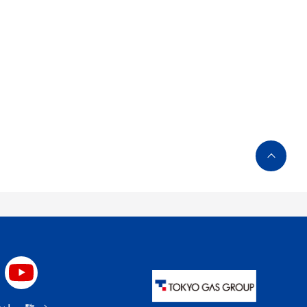
ペ
ー
ジ
ト
ッ
プ
へ