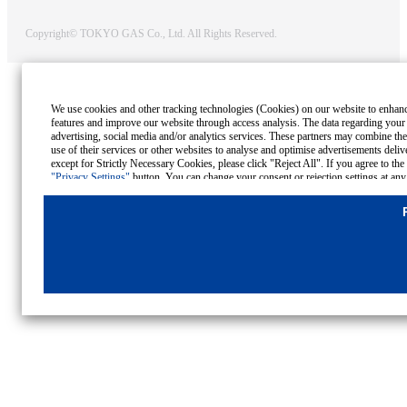
Copyright© TOKYO GAS Co., Ltd. All Rights Reserved.
We use cookies and other tracking technologies (Cookies) on our website to enhance i
features and improve our website through access analysis. The data regarding your
advertising, social media and/or analytics services. These partners may combine the
use of their services or other websites to analyse and optimise advertisements delive
except for Strictly Necessary Cookies, please click "Reject All". If you agree to the
"Privacy Settings"
button. You can change your consent or rejection settings at any
Cookies Details
Privacy Policy