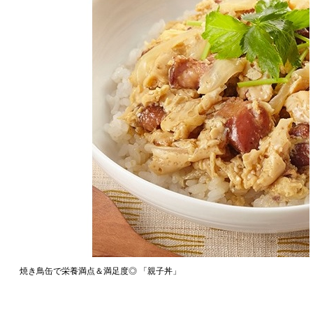
焼き鳥缶で栄養満点＆満足度◎ 「親子丼」