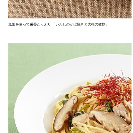
魚缶を使って栄養たっぷり 「いわしのかば焼きと大根の煮物」