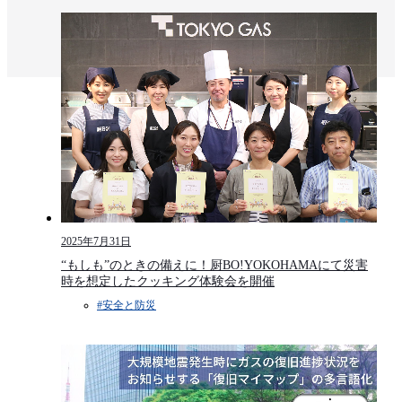
2025年7月31日
“もしも”のときの備えに！厨BO!YOKOHAMAにて災害
時を想定したクッキング体験会を開催
#安全と防災​