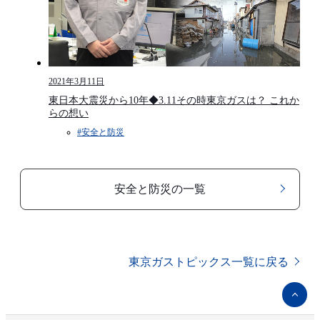
2021年3月11日
東日本大震災から10年◆3.11その時東京ガスは？ これか
らの想い
#安全と防災​
安全と防災​の一覧
東京ガストピックス一覧に戻る
ペ
ー
ジ