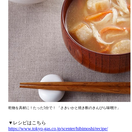
乾物を具材に！たった5分で！ 「さきいかと焼き麩のきんぴら味噌汁」
▼レシピはこちら
https://www.tokyo-gas.co.jp/scenter/hibimoshi/recipe/