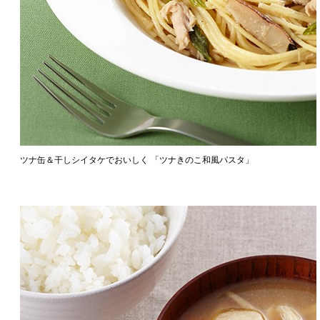
ツナ缶＆干しシイタケでおいしく 「ツナきのこ和風パスタ」