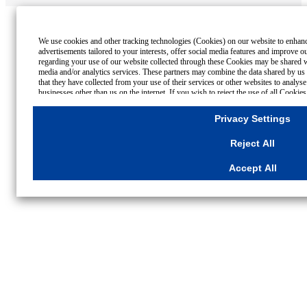
We use cookies and other tracking technologies (Cookies) on our website to enhance
advertisements tailored to your interests, offer social media features and improve o
regarding your use of our website collected through these Cookies may be shared wi
media and/or analytics services. These partners may combine the data shared by us 
that they have collected from your use of their services or other websites to analy
businesses other than us on the internet. If you wish to reject the use of all Cookie
click "Reject All". If you agree to the use of all Cookies, please click "Accept All"
please click
"Privacy Settings"
button. You can change your consent or rejection set
Privacy Settings
Settings"
button on this banner or through your browser's "Settings".
For more information regarding the processing of personal information including Co
Reject All
Cookies Details
Privacy Policy
Accept All